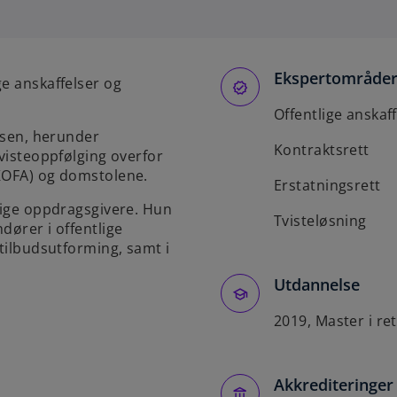
e
n
s
Ekspertområde
i
ge anskaffelser og
n
Offentlige anskaf
a
essen, herunder
n
Kontraktsrett
tvisteoppfølging overfor
e
(KOFA) og domstolene.
w
Erstatningsrett
t
tlige oppdragsgivere. Hun
Tvisteløsning
a
dører i offentlige
 tilbudsutforming, samt i
b
Utdannelse
2019, Master i ret
Akkrediteringer