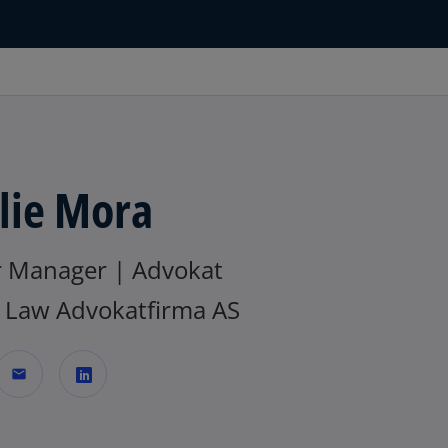
lie Mora
r Manager | Advokat
Law Advokatfirma AS
mail
o
p