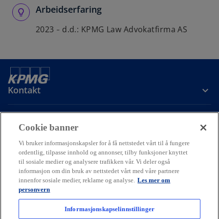
Arbeidserfaring
2023
d.d.: KPMG Law Advokatfirma AS
–
Kontakt
Om oss
Cookie banner
Vi bruker informasjonskapsler for å få nettstedet vårt til å fungere
Karriere
ordentlig, tilpasse innhold og annonser, tilby funksjoner knyttet
til sosiale medier og analysere trafikken vår. Vi deler også
informasjon om din bruk av nettstedet vårt med våre partnere
o
o
o
innenfor sosiale medier, reklame og analyse.
Les mer om
p
p
p
personvern
Cookie policy
Hjelp
Juridisk
Ordliste
e
Personvern
e
e
Tilgjengelighet
n
n
n
Informasjonskapselinnstillinger
© 2026 KPMG AS and KPMG Law Advokatfirma AS, Norwegian limited