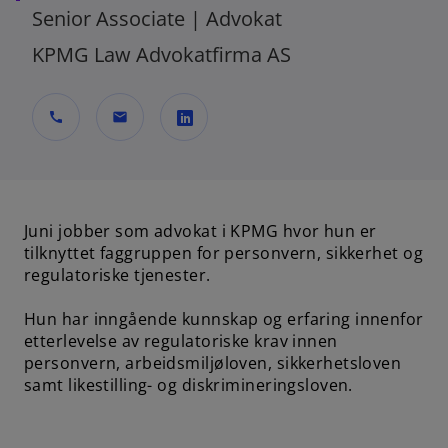
Senior Associate | Advokat
KPMG Law Advokatfirma AS
call
mail
o
p
e
Juni jobber som advokat i KPMG hvor hun er
n
tilknyttet faggruppen for personvern, sikkerhet og
s
regulatoriske tjenester.
i
n
Hun har inngående kunnskap og erfaring innenfor
a
etterlevelse av regulatoriske krav innen
n
personvern, arbeidsmiljøloven, sikkerhetsloven
e
samt likestilling- og diskrimineringsloven.
w
t
a