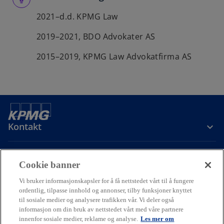
2021–d.d. KPMG Law
2019–2021, BDO Advokater AS
2015–2019, KPMG Law Advokatfirma AS
Kontakt
Om oss
Cookie banner
Vi bruker informasjonskapsler for å få nettstedet vårt til å fungere
Karriere
ordentlig, tilpasse innhold og annonser, tilby funksjoner knyttet
til sosiale medier og analysere trafikken vår. Vi deler også
informasjon om din bruk av nettstedet vårt med våre partnere
o
o
o
innenfor sosiale medier, reklame og analyse.
Les mer om