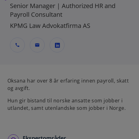
Senior Manager | Authorized HR and
Payroll Consultant
KPMG Law Advokatfirma AS
call
mail
o
p
e
n
Oksana har over 8 år erfaring innen payroll, skatt
s
og avgift.
i
Hun gir bistand til norske ansatte som jobber i
n
utlandet, samt utenlandske som jobber i Norge.
a
n
e
w
Ekspertområder