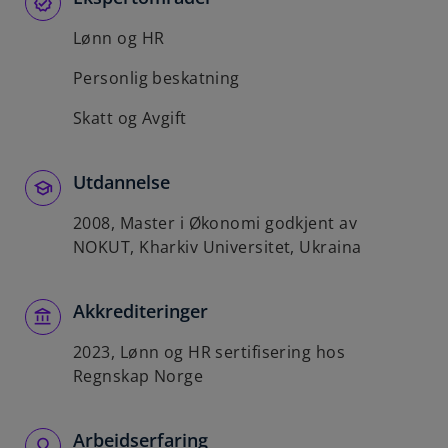
t
a
Lønn og HR
b
Personlig beskatning
Skatt og Avgift
Utdannelse
2008, Master i Økonomi godkjent av
NOKUT, Kharkiv Universitet, Ukraina
Akkrediteringer
2023, Lønn og HR sertifisering hos
Regnskap Norge
Arbeidserfaring