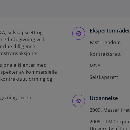
p
e
n
s
Ekspertområde
i
A, selskapsrett og
n
g med rådgivning ved
Fast Eiendom
a
 due dilligence
n
omstransaksjoner.
Kontraktsrett
e
asjonale klienter med
w
M&A
t spekter av kommersielle
t
Selskapsrett
il kontraktsutforming og
a
b
dgivning innen
Utdannelse
2009, Master i re
2009, LLM Corpo
University of Lo