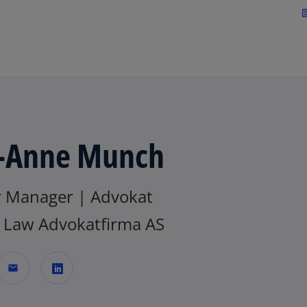
Skip to navigation
art
i-Anne Munch
r Manager | Advokat
Law Advokatfirma AS
mail
o