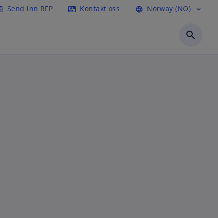
Send inn RFP
Kontakt oss
Norway (NO)
icle
contact_mail
language
expand_more
search