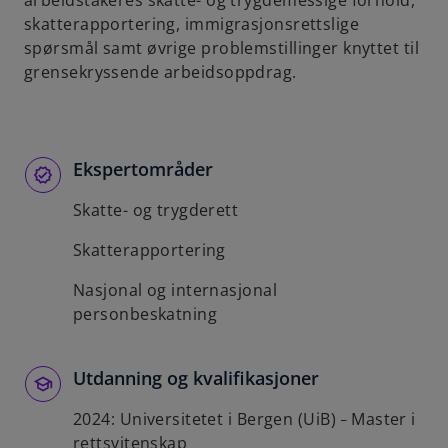
arbeidstakeres skatte- og trygdemessige forhold,
b
skatterapportering, immigrasjonsrettslige
spørsmål samt øvrige problemstillinger knyttet til
grensekryssende arbeidsoppdrag.
Ekspertområder
Skatte- og trygderett
Skatterapportering
Nasjonal og internasjonal
personbeskatning
Utdanning og kvalifikasjoner
2024: Universitetet i Bergen (UiB)
Master i
–
rettsvitenskap