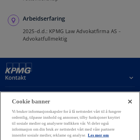
Arbeidserfaring
2025
d.d.: KPMG Law Advokatfirma AS
–
–
Advokatfullmektig
Kontakt
Om oss
Cookie banner
Vi bruker informasjonskapsler for å få nettstedet vårt til å fungere
Karriere
ordentlig, tilpasse innhold og annonser, tilby funksjoner knyttet
til sosiale medier og analysere trafikken vår. Vi deler også
informasjon om din bruk av nettstedet vårt med våre partnere
o
o
o
innenfor sosiale medier, reklame og analyse.
Les mer om
p
p
p