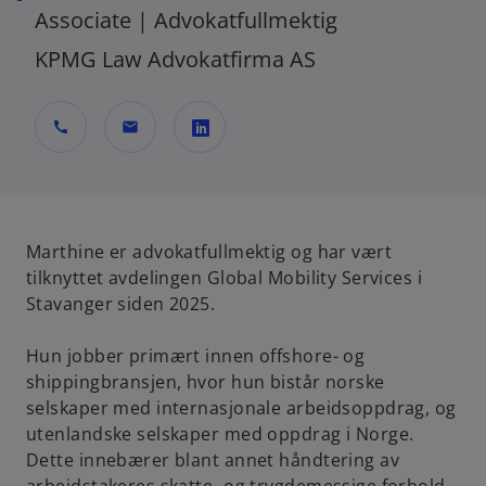
Associate | Advokatfullmektig
KPMG Law Advokatfirma AS
call
mail
o
p
e
n
Marthine er advokatfullmektig og har vært
s
tilknyttet avdelingen Global Mobility Services i
i
Stavanger siden 2025.
n
a
Hun jobber primært innen offshore- og
n
shippingbransjen, hvor hun bistår norske
e
selskaper med internasjonale arbeidsoppdrag, og
w
utenlandske selskaper med oppdrag i Norge.
t
Dette innebærer blant annet håndtering av
a