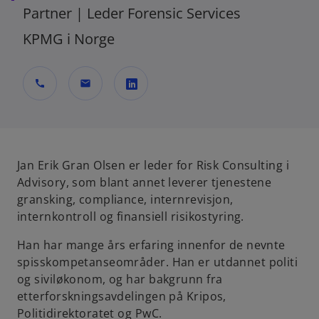
Partner | Leder Forensic Services
KPMG i Norge
call
mail
o
p
e
n
Jan Erik Gran Olsen er leder for Risk Consulting i
s
Advisory, som blant annet leverer tjenestene
i
gransking, compliance, internrevisjon,
n
internkontroll og finansiell risikostyring.
a
Han har mange års erfaring innenfor de nevnte
n
spisskompetanseområder. Han er utdannet politi
e
og siviløkonom, og har bakgrunn fra
w
etterforskningsavdelingen på Kripos,
t
Politidirektoratet og PwC.
a