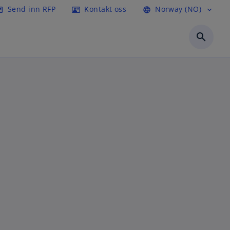
Send inn RFP
Kontakt oss
Norway (NO)
icle
contact_mail
language
expand_more
search