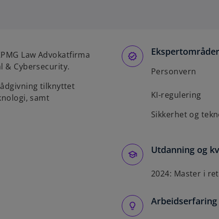
Ekspertområde
 KPMG Law Advokatfirma
l & Cybersecurity.
Personvern
ådgivning tilknyttet
KI-regulering
knologi, samt
Sikkerhet og tekn
Utdanning og kv
2024: Master i re
Arbeidserfaring