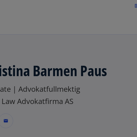
Skip to navigation
art
istina Barmen Paus
ate | Advokatfullmektig
Law Advokatfirma AS
mail