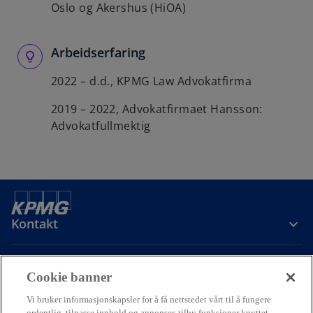
Oslo og Akershus (HiOA)
Arbeidserfaring
2022 – d.d., KPMG Law Advokatfirma
2019 – 2022, Advokatfirmaet Hansson:
Advokatfullmektig
Kontakt
Om oss
Cookie banner
Vi bruker informasjonskapsler for å få nettstedet vårt til å fungere
ordentlig, tilpasse innhold og annonser, tilby funksjoner knyttet