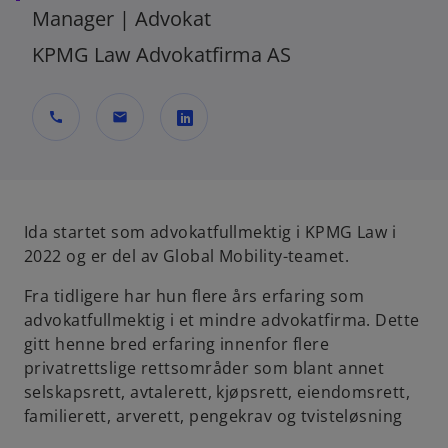
Manager | Advokat
KPMG Law Advokatfirma AS
call
mail
o
p
e
n
Ida startet som advokatfullmektig i KPMG Law i
s
2022 og er del av Global Mobility-teamet.
i
Fra tidligere har hun flere års erfaring som
n
advokatfullmektig i et mindre advokatfirma. Dette
a
gitt henne bred erfaring innenfor flere
n
privatrettslige rettsområder som blant annet
e
selskapsrett, avtalerett, kjøpsrett, eiendomsrett,
w
familierett, arverett, pengekrav og tvisteløsning
t
a