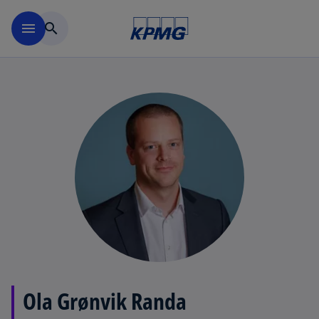
Skip to navigation
menu
search
Ola Grønvik Randa