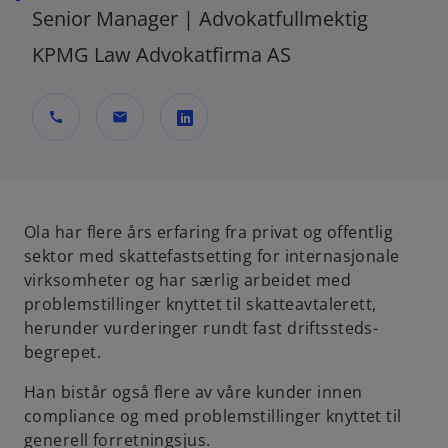
Senior Manager | Advokatfullmektig
KPMG Law Advokatfirma AS
call
mail
o
p
e
n
Ola har flere års erfaring fra privat og offentlig
s
sektor med skattefastsetting for internasjonale
i
virksomheter og har særlig arbeidet med
n
problemstillinger knyttet til skatteavtalerett,
a
herunder vurderinger rundt fast driftssteds-
n
begrepet.
e
Han bistår også flere av våre kunder innen
w
compliance og med problemstillinger knyttet til
t
generell forretningsjus.
a