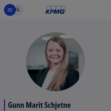
Skip to navigation
menu
search
Gunn Marit Schjetne