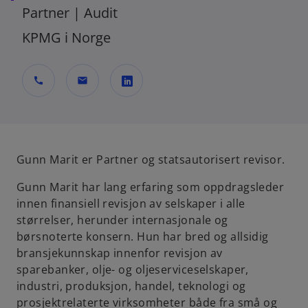
Partner | Audit
KPMG i Norge
call
mail
o
p
e
n
Gunn Marit er Partner og statsautorisert revisor.
s
Gunn Marit har lang erfaring som oppdragsleder
i
innen finansiell revisjon av selskaper i alle
n
størrelser, herunder internasjonale og
a
børsnoterte konsern. Hun har bred og allsidig
n
bransjekunnskap innenfor revisjon av
e
sparebanker, olje- og oljeserviceselskaper,
w
industri, produksjon, handel, teknologi og
t
prosjektrelaterte virksomheter både fra små og
a