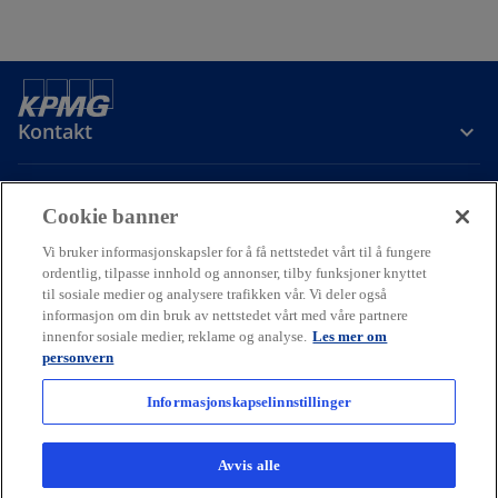
Kontakt
Om oss
Cookie banner
Vi bruker informasjonskapsler for å få nettstedet vårt til å fungere
Karriere
ordentlig, tilpasse innhold og annonser, tilby funksjoner knyttet
til sosiale medier og analysere trafikken vår. Vi deler også
informasjon om din bruk av nettstedet vårt med våre partnere
o
o
o
innenfor sosiale medier, reklame og analyse.
Les mer om
p
p
p
personvern
Cookie policy
Hjelp
Juridisk
Ordliste
e
Personvern
e
e
Tilgjengelighet
n
n
n
Informasjonskapselinnstillinger
© 2026 KPMG AS and KPMG Law Advokatfirma AS, Norwegian limited
s
s
s
liability companies and a member firm of the KPMG global
i
i
i
organization of independent member firms affiliated with KPMG
Avvis alle
International Limited, a private English company limited by
n
n
n