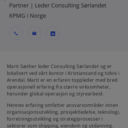
Partner | Leder Consulting Sørlandet
KPMG i Norge
call
mail
o
p
e
n
Marit Sæther leder Consulting Sørlandet og er
s
lokalisert ved vårt kontor i Kristiansand og tidvis i
i
Arendal. Marit er en erfaren toppleder med bred
n
operasjonell erfaring fra større virksomheter,
a
herunder global operasjon og styrearbeid.
n
Hennes erfaring omfatter ansvarsområder innen
e
organisasjonsutvikling, prosjektledelse, teknologi,
w
forretningsutvikling og strategiprosesser i
t
sektorer som shipping, eiendom og utdanning.
a