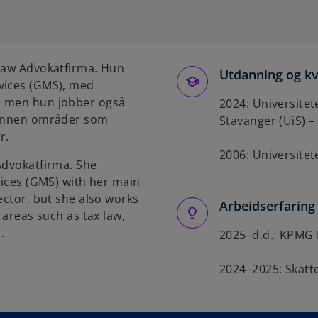
p
e
n
s
 Law Advokatfirma. Hun
Utdanning og kv
i
vices (GMS), med
n
, men hun jobber også
2024: Universitete
a
g innen områder som
Stavanger (UiS) –
n
r.
e
2006: Universitete
w
Advokatfirma. She
t
vices (GMS) with her main
a
ector, but she also works
Arbeidserfaring
b
 areas such as tax law,
.
2025–d.d.: KPMG 
2024–2025: Skatte