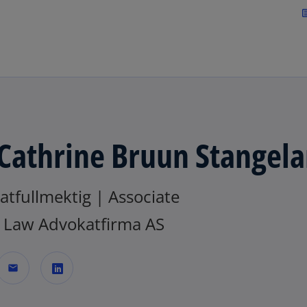
Skip to navigation
art
 Cathrine Bruun Stangel
tfullmektig | Associate
Law Advokatfirma AS
mail
o