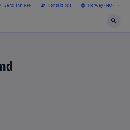
Send inn RFP
Kontakt oss
Norway (NO)
icle
contact_mail
language
expand_more
search
and