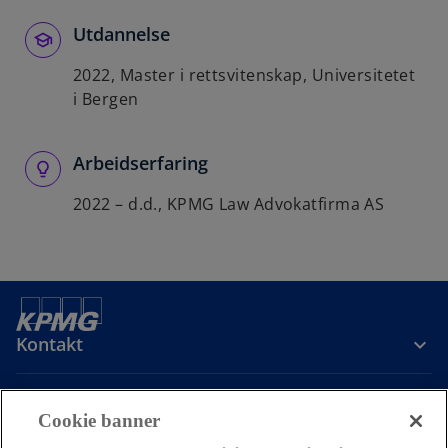
Utdannelse
2022, Master i rettsvitenskap, Universitetet
i Bergen
Arbeidserfaring
2022 – d.d., KPMG Law Advokatfirma AS
Kontakt
Om oss
Cookie banner