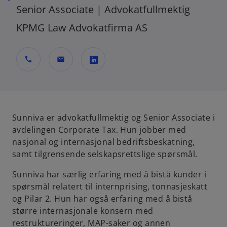
Senior Associate | Advokatfullmektig
KPMG Law Advokatfirma AS
call
mail
o
p
e
n
Sunniva er advokatfullmektig og Senior Associate i
s
avdelingen Corporate Tax. Hun jobber med
i
nasjonal og internasjonal bedriftsbeskatning,
n
samt tilgrensende selskapsrettslige spørsmål.
a
Sunniva har særlig erfaring med å bistå kunder i
n
spørsmål relatert til internprising, tonnasjeskatt
e
og Pilar 2. Hun har også erfaring med å bistå
w
større internasjonale konsern med
t
restruktureringer, MAP-saker og annen
a