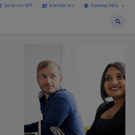
Send inn RFP
Kontakt oss
Norway (NO)
icle
contact_mail
language
expand_more
search