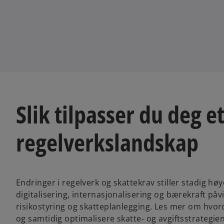
n
n
e
e
w
w
t
t
a
a
b
b
Slik tilpasser du deg e
regelverkslandskap
Endringer i regelverk og skattekrav stiller stadig h
digitalisering, internasjonalisering og bærekraft p
risikostyring og skatteplanlegging. Les mer om hvor
og samtidig optimalisere skatte- og avgiftsstrategien