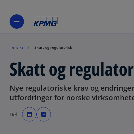
menu
Innsikt
Skatt og regulatorisk
Skatt og regulator
Nye regulatoriske krav og endringe
utfordringer for norske virksomhete
o
o
p
p
Del
e
e
n
n
s
s
i
i
n
n
a
a