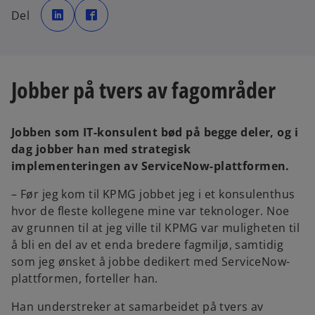
o
o
p
p
Del
e
e
n
n
s
s
i
i
n
n
a
a
n
n
e
e
Jobber på tvers av fagområder
w
w
t
t
a
a
b
b
Jobben som IT-konsulent bød på begge deler, og i
dag jobber han med strategisk
implementeringen av ServiceNow-plattformen.
– Før jeg kom til KPMG jobbet jeg i et konsulenthus
hvor de fleste kollegene mine var teknologer. Noe
av grunnen til at jeg ville til KPMG var muligheten til
å bli en del av et enda bredere fagmiljø, samtidig
som jeg ønsket å jobbe dedikert med ServiceNow-
plattformen, forteller han.
Han understreker at samarbeidet på tvers av