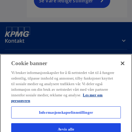
Se våre ledige stillinger
Kontakt
Om oss
Cookie banner
Vi bruker informasjonskapsler for å få nettstedet vårt til å fungere
Karriere
ordentlig, tilpasse innhold og annonser, tilby funksjoner knyttet
til sosiale medier og analysere trafikken vår. Vi deler også
informasjon om din bruk av nettstedet vårt med våre partnere
o
o
o
innenfor sosiale medier, reklame og analyse.
Les mer om
p
p
p
personvern
Cookie policy
Hjelp
Juridisk
Ordliste
e
Personvern
e
e
Tilgjengelighet
n
n
n
Informasjonskapselinnstillinger
© 2026 KPMG AS and KPMG Law Advokatfirma AS, Norwegian limited
s
s
s
liability companies and a member firm of the KPMG global
i
i
i
organization of independent member firms affiliated with KPMG
Avvis alle