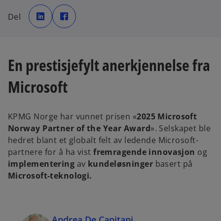
o
o
p
p
Del
e
e
n
n
s
s
i
i
n
n
a
a
n
n
En prestisjefylt anerkjennelse fra
e
e
w
w
t
t
a
a
Microsoft
b
b
KPMG Norge har vunnet prisen «
2025 Microsoft
Norway Partner of the Year Award
». Selskapet ble
hedret blant et globalt felt av ledende Microsoft-
partnere for å ha vist
fremragende innovasjon
og
implementering
av
kundeløsninger
basert på
Microsoft-teknologi.
Andrea De Capitani