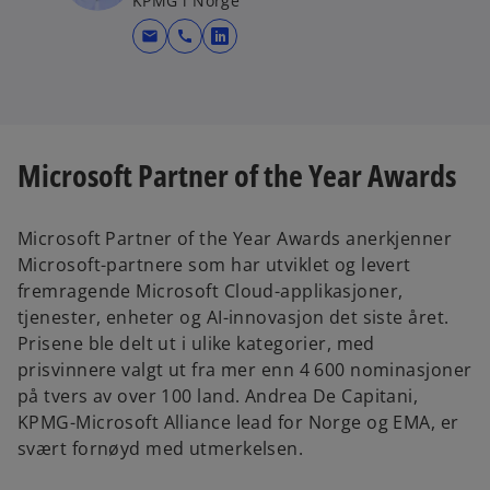
KPMG i Norge
mail
call
o
p
e
n
s
Microsoft Partner of the Year Awards
i
n
a
Microsoft Partner of the Year Awards anerkjenner
n
Microsoft-partnere som har utviklet og levert
e
fremragende Microsoft Cloud-applikasjoner,
w
tjenester, enheter og AI-innovasjon det siste året.
t
Prisene ble delt ut i ulike kategorier, med
a
prisvinnere valgt ut fra mer enn 4 600 nominasjoner
b
på tvers av over 100 land. Andrea De Capitani,
KPMG-Microsoft Alliance lead for Norge og EMA, er
svært fornøyd med utmerkelsen.