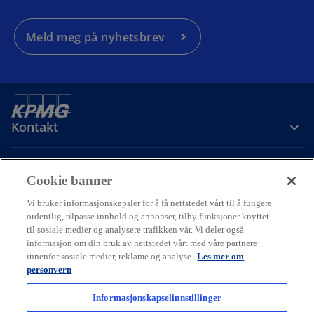
Meld meg på nyhetsbrev
V
i
Kontakt
Om oss
Cookie banner
d
Vi bruker informasjonskapsler for å få nettstedet vårt til å fungere
ordentlig, tilpasse innhold og annonser, tilby funksjoner knyttet
Karriere
til sosiale medier og analysere trafikken vår. Vi deler også
informasjon om din bruk av nettstedet vårt med våre partnere
o
o
o
innenfor sosiale medier, reklame og analyse.
Les mer om
e
p
p
p
personvern
Cookie policy
Hjelp
Juridisk
Ordliste
e
Personvern
e
e
Tilgjengelighet
n
n
n
Informasjonskapselinnstillinger
© 2026 KPMG AS and KPMG Law Advokatfirma AS, Norwegian limited