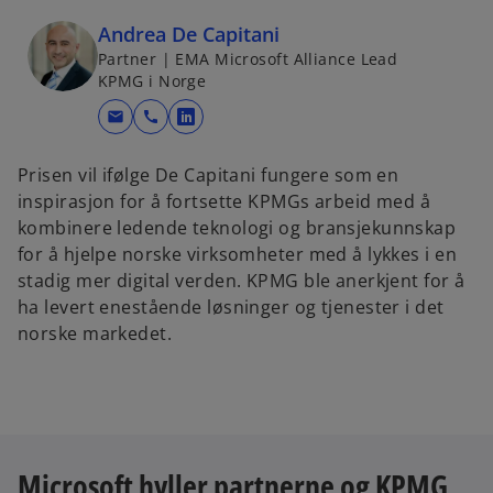
Andrea De Capitani
Partner | EMA Microsoft Alliance Lead
KPMG i Norge
mail
call
o
p
Prisen vil ifølge De Capitani fungere som en
e
inspirasjon for å fortsette KPMGs arbeid med å
n
kombinere ledende teknologi og bransjekunnskap
s
for å hjelpe norske virksomheter med å lykkes i en
i
stadig mer digital verden. KPMG ble anerkjent for å
n
ha levert enestående løsninger og tjenester i det
a
norske markedet.
n
e
w
t
a
b
Microsoft hyller partnerne og KPMG