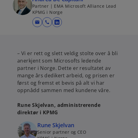
Partner | EMA Microsoft Alliance Lead
KPMG i Norge
mail
call
o
p
e
n
– Vi er rett og slett veldig stolte over å bli
s
anerkjent som Microsofts ledende
i
partner i Norge. Dette er resultatet av
n
mange års dedikert arbeid, og prisen er
a
først og fremst et bevis på alt vi har
n
oppnådd sammen med kundene våre.
e
w
Rune Skjelvan, administrerende
t
direktør i KPMG
a
b
Rune Skjelvan
Senior partner og CEO