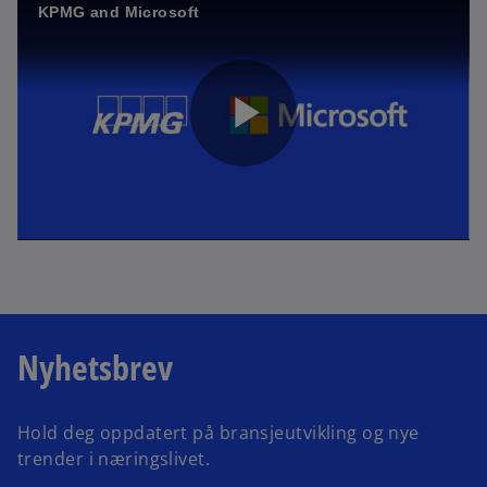
KPMG and Microsoft
P
l
Nyhetsbrev
a
Hold deg oppdatert på bransjeutvikling og nye
trender i næringslivet.
y