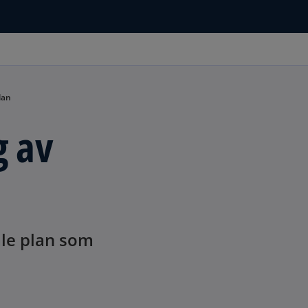
lan
 av
ale plan som