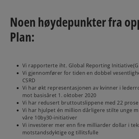
Noen høydepunkter fra op
Plan:
Vi rapporterte iht. Global Reporting Initiative(
Vi gjennomfører for tiden en dobbel vesentligh
CSRD
Vi har økt representasjonen av kvinner i lederro
mot basisåret 1. oktober 2020
Vi har redusert bruttoutslippene med 22 prosent
Vi har hjulpet én million dårligere stilte ung
våre 10by30-initiativer
Vi investerer mer enn fire milliarder dollar i tekn
motstandsdyktige og tillitsfulle