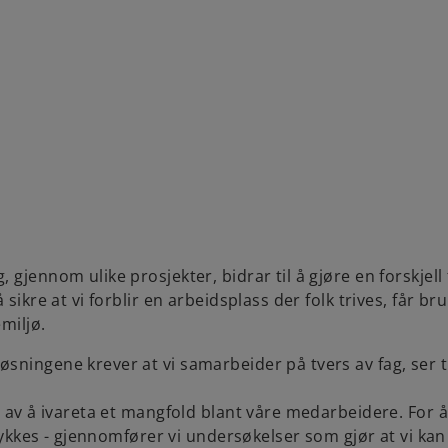
gjennom ulike prosjekter, bidrar til å gjøre en forskjell
sikre at vi forblir en arbeidsplass der folk trives, får b
miljø.
ningene krever at vi samarbeider på tvers av fag, ser tin
av å ivareta et mangfold blant våre medarbeidere. For å sik
 lykkes - gjennomfører vi undersøkelser som gjør at vi ka