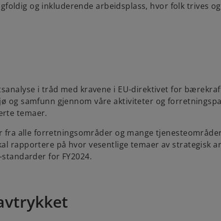
angfoldig og inkluderende arbeidsplass, hvor folk trives og
sanalyse i tråd med kravene i EU-direktivet for bærekraft
ø og samfunn gjennom våre aktiviteter og forretningspart
erte temaer.
r fra alle forretningsområder og mange tjenesteområder i
l rapportere på hvor vesentlige temaer av strategisk art 
D-standarder for FY2024.
avtrykket