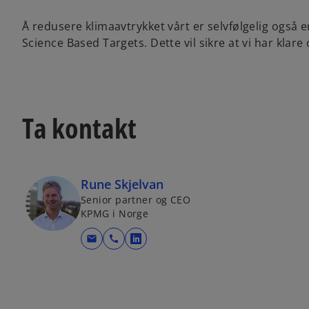
Å redusere klimaavtrykket vårt er selvfølgelig også 
Science Based Targets. Dette vil sikre at vi har klar
Ta kontakt
Rune Skjelvan
Senior partner og CEO
KPMG i Norge
mail
call
o
p
e
n