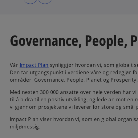
n
n
s
s
i
i
n
n
a
a
n
n
e
e
w
w
t
t
Governance, People, P
a
a
b
b
Vår
Impact Plan
synliggjør hvordan vi, som globalt s
Den tar utgangspunkt i verdiene våre og redegjør for
områder, Governance, People, Planet og Prosperity.
Med nesten 300 000 ansatte over hele verden har vi 
til å bidra til en positiv utvikling, og lede an mot e
vi gjennom prosjektene vi leverer for store og små, p
Impact Plan viser hvordan vi, som en global organisas
miljømessig.