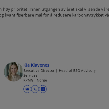
en høy prioritet. Innen utgangen av året skal vi sende v
e og kvantifiserbare mål for å redusere karbonavtrykket vå
Kia Klavenes
Executive Director | Head of ESG Advisory
Services
KPMG i Norge
mail
call
o
p
e