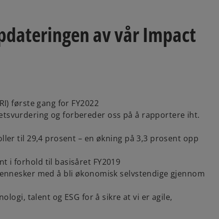
pdateringen av vår Impact
GRI) første gang for FY2022
etsvurdering og forbereder oss på å rapportere iht.
ller til 29,4 prosent – en økning på 3,3 prosent opp
 i forhold til basisåret FY2019
e mennesker med å bli økonomisk selvstendige gjennom
ologi, talent og ESG for å sikre at vi er agile,