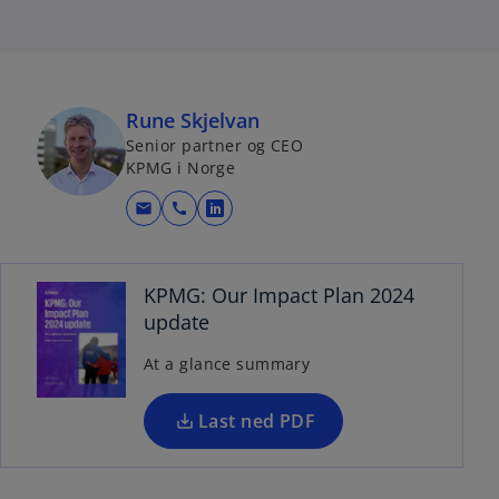
Rune Skjelvan
Senior partner og CEO
KPMG i Norge
mail
call
o
o
p
p
e
e
KPMG: Our Impact Plan 2024
n
n
update
s
s
i
At a glance summary
i
n
n
a
a
Last ned PDF
n
n
e
e
w