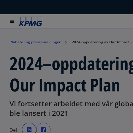
menu
Nyheter og pressemeldinger
2024-oppdatering av Our Impact P
2024–oppdatering
Our Impact Plan
Vi fortsetter arbeidet med vår glob
ble lansert i 2021
o
o
p
p
Del
e
e