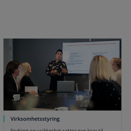
Virksomhetsstyring
Endring og usikkerhet setter nye krav til