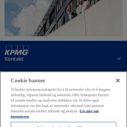
Kontakt
Om oss
Cookie banner
Vi bruker informasjonskapsler for å få nettstedet vårt til å fungere
Karriere
ordentlig, tilpasse innhold og annonser, tilby funksjoner knyttet
til sosiale medier og analysere trafikken vår. Vi deler også
informasjon om din bruk av nettstedet vårt med våre partnere
o
o
o
innenfor sosiale medier, reklame og analyse.
Les mer om
p
p
p
personvern
Cookie policy
Hjelp
Juridisk
Ordliste
e
Personvern
e
e
Tilgjengelighet