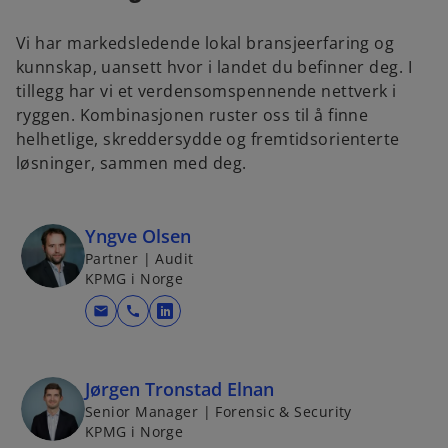
Vi har markedsledende lokal bransjeerfaring og
kunnskap, uansett hvor i landet du befinner deg. I
tillegg har vi et verdensomspennende nettverk i
ryggen. Kombinasjonen ruster oss til å finne
helhetlige, skreddersydde og fremtidsorienterte
løsninger, sammen med deg.
Yngve Olsen
Partner | Audit
KPMG i Norge
mail
call
o
p
e
Jørgen Tronstad Elnan
n
Senior Manager | Forensic & Security
s
KPMG i Norge
i