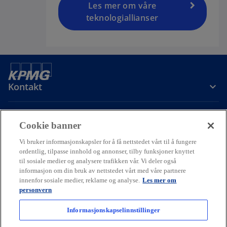
Les mer om våre
teknologiallianser
Kontakt
Om oss
Cookie banner
Vi bruker informasjonskapsler for å få nettstedet vårt til å fungere
Karriere
ordentlig, tilpasse innhold og annonser, tilby funksjoner knyttet
til sosiale medier og analysere trafikken vår. Vi deler også
informasjon om din bruk av nettstedet vårt med våre partnere
o
o
o
innenfor sosiale medier, reklame og analyse.
Les mer om
p
p
p
personvern
Cookie policy
Hjelp
Juridisk
Ordliste
e
Personvern
e
e
Tilgjengelighet
n
n
n
Informasjonskapselinnstillinger
© 2026 KPMG AS and KPMG Law Advokatfirma AS, Norwegian limited
s
s
s