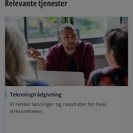
n
Relevante tjenester
s
i
n
a
n
e
w
t
a
b
Teknologirådgivning
Vi tenker løsninger og resultater for hele
virksomheten.