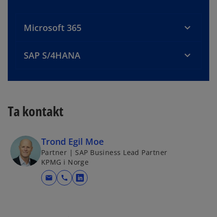
Microsoft 365
SAP S/4HANA
Ta kontakt
Trond Egil Moe
Partner | SAP Business Lead Partner
KPMG i Norge
mail
call
o
p
e