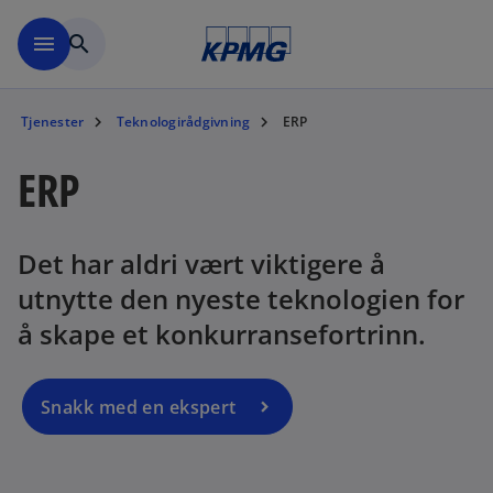
Skip to navigation
menu
search
Tjenester
Teknologirådgivning
ERP
ERP
Det har aldri vært viktigere å
utnytte den nyeste teknologien for
å skape et konkurransefortrinn.
Snakk med en ekspert