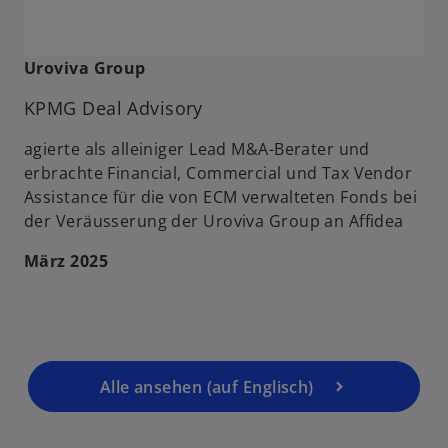
ir
d
i
Uroviva Group
n
e
KPMG Deal Advisory
i
n
agierte als alleiniger Lead M&A-Berater und
e
erbrachte Financial, Commercial und Tax Vendor
r
Assistance für die von ECM verwalteten Fonds bei
n
der Veräusserung der Uroviva Group an Affidea
e
März 2025
u
e
n
R
e
g
Alle ansehen (auf Englisch)
is
t