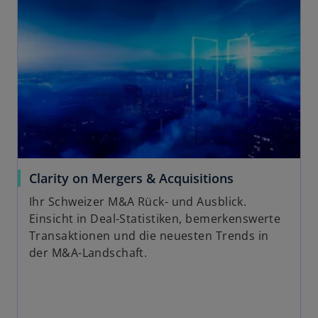
s
t
e
r
k
a
r
t
e
g
Clarity on Mergers & Acquisitions
e
ö
Ihr Schweizer M&A Rück- und Ausblick.
f
Einsicht in Deal-Statistiken, bemerkenswerte
f
Transaktionen und die neuesten Trends in
n
der M&A-Landschaft.
e
t