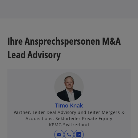
e
r
k
a
r
Ihre Ansprechspersonen M&A
t
e
Lead Advisory
g
e
ö
ff
n
e
t
Timo Knak
Partner, Leiter Deal Advisory und Leiter Mergers &
Acquisitions, Sektorleiter Private Equity
KPMG Switzerland
mail
call
w