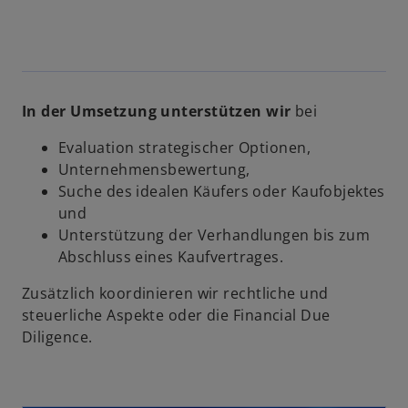
i
r
d
i
n
In der Umsetzung unterstützen wir
bei
e
i
Evaluation strategischer Optionen,
n
Unternehmensbewertung,
e
Suche des idealen Käufers oder Kaufobjektes
r
und
n
Unterstützung der Verhandlungen bis zum
e
Abschluss eines Kaufvertrages.
u
e
Zusätzlich koordinieren wir rechtliche und
n
steuerliche Aspekte oder die Financial Due
R
Diligence.
e
g
i