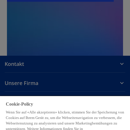
Kontakt
Unsere Firma
Karriere
Cookie-Policy
Wenn Sie auf «Alle akzeptieren» klicken, stimmen Sie der Speicherung von
w
w
w
w
w
Cookies auf Ihrem Gerät zu, um die Webseitenavigation zu verbessern, die
i
i
i
i
i
Webseitenutzung zu analysieren und unsere Marketingbemühungen zu
Legal
r
Privacy
r
Accessibility
r
Hilfe
r
r
unterstützen. Weitere Informationen finden Sie in