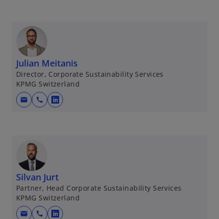
Julian Meitanis
Director, Corporate Sustainability Services
KPMG Switzerland
mail
call
w
i
r
d
i
n
e
Silvan Jurt
i
Partner, Head Corporate Sustainability Services
KPMG Switzerland
n
e
mail
call
w