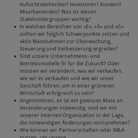
f
t
Aufsichtsbehörden? Investoren? Kunden?
f
e
Mitarbeitenden? Was ist diesen
n
r
Stakeholdergruppen wichtig?
e
k
In welchen Bereichen von «E», «S» und «G»
t
a
sollten wir folglich Schwerpunkte setzen und
r
aktiv Massnahmen zur Überwachung,
t
Steuerung und Verbesserung ergreifen?
e
Sind unsere Unternehmens- und
g
Betriebsmodelle fit für die Zukunft? Oder
e
müssen wir verändern, was wir verkaufen,
ö
wie wir es verkaufen und wie wir unser
f
Geschäft führen, um in einer grüneren
f
Wirtschaft erfolgreich zu sein?
n
Angenommen, es ist ein gewisses Mass an
e
Veränderungen notwendig, sind wir mit
t
unserer internen Organisation in der Lage,
die notwendigen Änderungen vorzunehmen?
Wie können wir Partnerschaften oder M&A
nutzen, um unsere