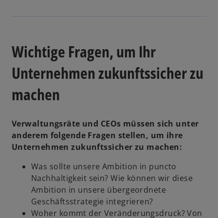
e
d
n
i
R
n
e
e
Wichtige Fragen, um Ihr
g
i
i
n
Unternehmen zukunftssicher zu
s
e
machen
t
r
e
n
r
e
Verwaltungsräte und CEOs müssen sich unter
k
u
anderem folgende Fragen stellen, um ihre
a
e
Unternehmen zukunftssicher zu machen:
r
n
t
R
Was sollte unsere Ambition in puncto
e
e
Nachhaltigkeit sein? Wie können wir diese
g
g
Ambition in unsere übergeordnete
e
i
Geschäftsstrategie integrieren?
ö
s
Woher kommt der Veränderungsdruck? Von