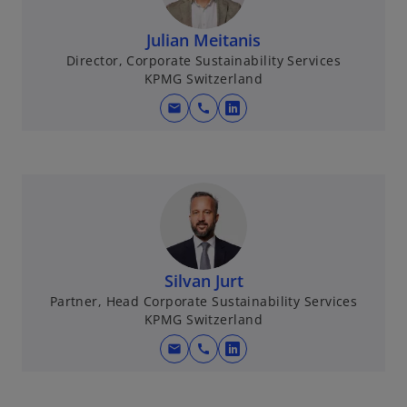
Julian Meitanis
Director, Corporate Sustainability Services
KPMG Switzerland
mail
call
w
i
r
d
i
n
e
i
Silvan Jurt
n
Partner, Head Corporate Sustainability Services
e
KPMG Switzerland
r
mail
call
n
w
e
i
u
r