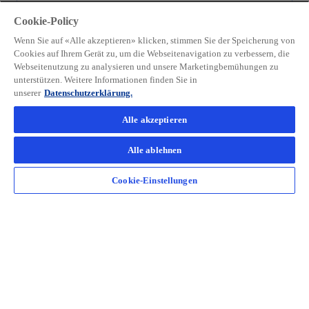
Klimarisikomanagement
Cookie-Policy
Von Regulierung zu Resilienz — erfahren Sie,
Wenn Sie auf «Alle akzeptieren» klicken, stimmen Sie der Speicherung von
wie wir Ihrem Unternehmen praxisnahe
Cookies auf Ihrem Gerät zu, um die Webseitenavigation zu verbessern, die
Webseitenutzung zu analysieren und unsere Marketingbemühungen zu
Klimarisikolösungen anbieten können, um
unterstützen. Weitere Informationen finden Sie in
sich anzupassen, Vorschriften zu erfüllen und
unserer
Datenschutzerklärung.
in einem sich wandelnden Klima zu wachsen.
Alle akzeptieren
Alle ablehnen
Weiterlesen
Cookie-Einstellungen
Kontakt
Unsere Firma