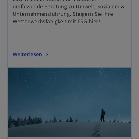
i
g
umfassende Beratung zu Umwelt, Sozialem &
s
e
Unternehmensführung. Steigern Sie Ihre
t
ö
Wettbewerbsfähigkeit mit ESG hier!
e
f
r
f
k
n
a
e
Weiterlesen
r
t
t
e
g
e
ö
f
f
n
e
t