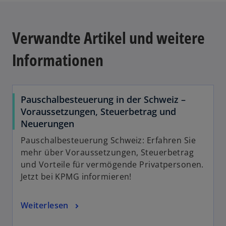
t
e
e
u
r
Verwandte Artikel und weitere
e
k
n
a
Informationen
R
r
e
t
g
e
i
g
Pauschalbesteuerung in der Schweiz –
s
e
Voraussetzungen, Steuerbetrag und
t
ö
Neuerungen
e
f
Pauschalbesteuerung Schweiz: Erfahren Sie
r
f
mehr über Voraussetzungen, Steuerbetrag
k
n
und Vorteile für vermögende Privatpersonen.
a
e
Jetzt bei KPMG informieren!
r
t
t
e
Weiterlesen
g