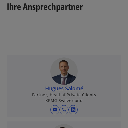
Ihre Ansprechpartner
Hugues Salomé
Partner, Head of Private Clients
KPMG Switzerland
mail
call
w
i
r