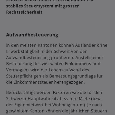
u
r
stabiles Steuersystem mit grosser
e
k
Rechtssicherheit
.
n
a
R
r
e
t
g
e
Aufwandbesteuerung
i
g
s
In den meisten Kantonen können Ausländer ohne
e
t
Erwerbstätigkeit in der Schweiz von der
ö
e
Aufwandbesteuerung profitieren. Anstelle einer
f
r
Besteuerung des weltweiten Einkommens und
f
k
Vermögens wird der Lebensaufwand des
n
a
Steuerpflichtigen als Bemessungsgrundlage für
e
r
die Einkommenssteuer herangezogen.
t
t
Berücksichtigt werden Faktoren wie die für den
e
Schweizer Hauptwohnsitz bezahlte Miete (bzw.
g
der Eigenmietwert bei Wohneigentum). Je nach
e
gewähltem Kanton können die jährlichen Steuern
ö