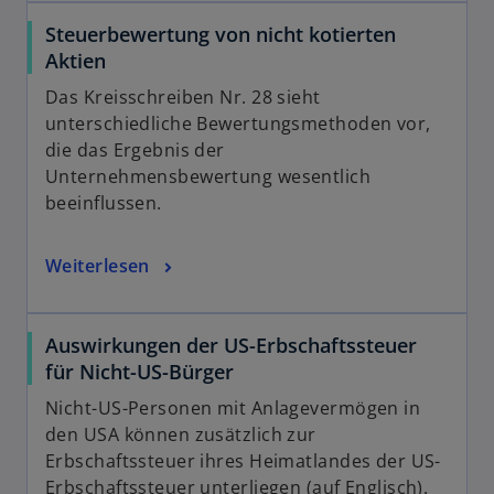
e
ö
Steuerbewertung von nicht kotierten
f
Aktien
f
Das Kreisschreiben Nr. 28 sieht
n
unterschiedliche Bewertungsmethoden vor,
e
die das Ergebnis der
t
Unternehmensbewertung wesentlich
beeinflussen.
Weiterlesen
Auswirkungen der US-Erbschaftssteuer
für Nicht-US-Bürger
Nicht-US-Personen mit Anlagevermögen in
den USA können zusätzlich zur
Erbschaftssteuer ihres Heimatlandes der US-
Erbschaftssteuer unterliegen (auf Englisch).