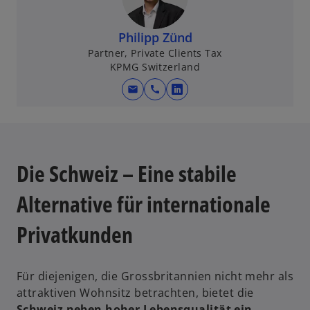
i
n
e
Philipp Zünd
i
Partner, Private Clients Tax
KPMG Switzerland
n
e
mail
call
w
r
i
n
r
e
d
u
i
Die Schweiz – Eine stabile
e
n
n
e
Alternative für internationale
R
i
e
Privatkunden
n
g
e
i
r
s
Für diejenigen, die Grossbritannien nicht mehr als
n
t
attraktiven Wohnsitz betrachten, bietet die
e
e
Schweiz neben hoher Lebensqualität ein