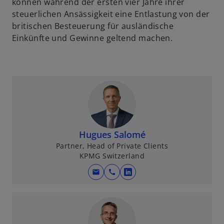
können während der ersten vier Jahre ihrer
steuerlichen Ansässigkeit eine Entlastung von der
britischen Besteuerung für ausländische
Einkünfte und Gewinne geltend machen.
Hugues Salomé
Partner, Head of Private Clients
KPMG Switzerland
mail
call
w
i
r
d