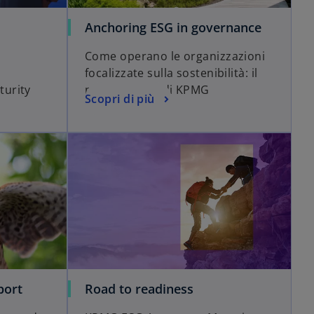
Anchoring ESG in governance
Come operano le organizzazioni
focalizzate sulla sostenibilità: il
urity
nuovo report di KPMG
Scopri di più
port
Road to readiness