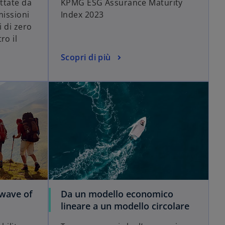
ottate da
KPMG ESG Assurance Maturity
missioni
Index 2023
i di zero
ro il
Scopri di più
 wave of
Da un modello economico
lineare a un modello circolare