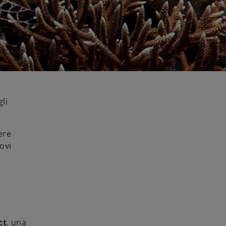
li
ere
ovi
ct
, una