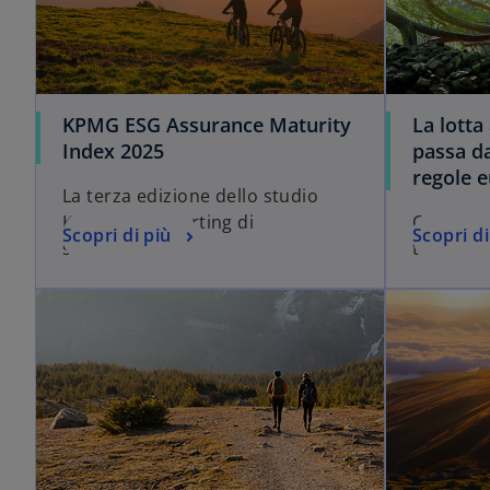
KPMG ESG Assurance Maturity
La lotta
Index 2025
passa d
regole 
La terza edizione dello studio
KPMG sul reporting di
Come il 
Scopri di più
Scopri di
sostenibilità.
trasforma