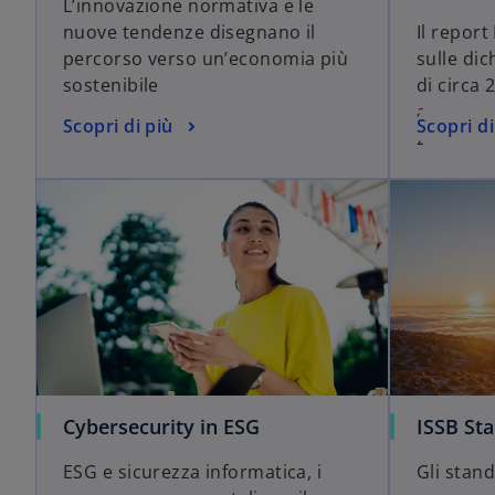
L’innovazione normativa e le
nuove tendenze disegnano il
Il repo
percorso verso un’economia più
sulle dic
sostenibile
di circa 
anno di a
Scopri di più
Scopri di
254/201
Cybersecurity in ESG
ISSB Sta
ESG e sicurezza informatica, i
Gli stand