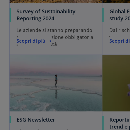
Survey of Sustainability
Global E
Reporting 2024
study 2
Le aziende si stanno preparando
Dal risch
alla rendicontazione obbligatoria
valore
Scopri di più
Scopri di
sulla sostenibilità
ESG Newsletter
Reportin
trend e 