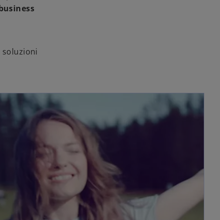
 business
o
 soluzioni