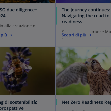
SG due diligence+
The journey continues:
024
Navigating the road to
readiness
io alla creazione di
KPMG ESG Assurance Mat
 più
Scopri di più
Index 2024
g di sostenibilità:
Net Zero Readiness Re
prospettive