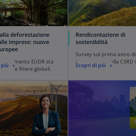
 alla deforestazione
Rendicontazione di
alle imprese: nuove
sostenibilità
europee
Survey sul primo anno di
Regolamento EUDR sta
applicazione della CSRD in
 più
Scopri di più
ndo le filiere globali.