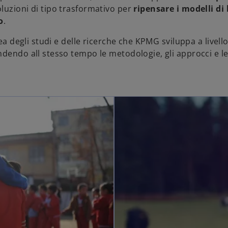
luzioni di tipo trasformativo per
ripensare i modelli di
o
.
ea degli studi e delle ricerche che KPMG sviluppa a livell
dendo all stesso tempo le metodologie, gli approcci e le