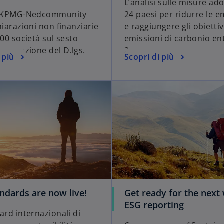
L’analisi sulle misure ad
rt KPMG-Nedcommunity
24 paesi per ridurre le e
hiarazioni non finanziarie
e raggiungere gli obiettiv
200 società sul sesto
emissioni di carbonio ent
pplicazione del D.lgs.
2050
 più
Scopri di più
6
ndards are now live!
Get ready for the next
ESG reporting
ard internazionali di