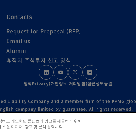
Contacts
Request for Proposal (RFP)
Email us
Alumni
휴직자 주식투자 신고 양식
o
o
o
o
p
p
p
p
법적
Privacy(개인정보 처리방침)
접근성
도움말
e
e
e
e
n
n
n
n
ed Liability Company and a member firm of the KPMG glob
s
s
s
s
English company limited by guarantee. All rights reserved.
i
i
i
i
동작하고 개인화된 콘텐츠와 광고를 제공하기 위해
l organization please visit
https://kpmg.com/governance
.
n
n
n
n
 소셜 미디어, 광고 및 분석 협력사와