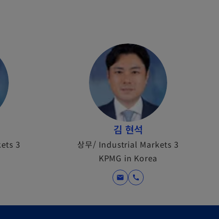
김 현석
ets 3
상무/ Industrial Markets 3
KPMG in Korea
mail
call