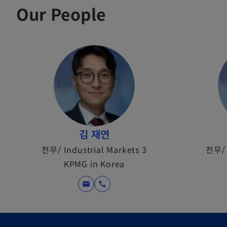
Our People
김 재연
전무/ Industrial Markets 3
전무/ 
KPMG in Korea
mail
call