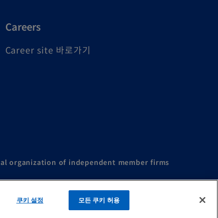
Careers
o
Career site 바로가기
p
e
n
s
i
n
a
al organization of independent member firms
n
e
쿠키 설정
모든 쿠키 허용
w