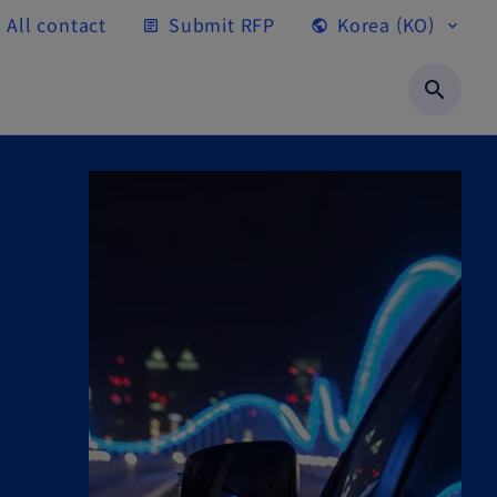
All contact
Submit RFP
Korea (KO)
article
public
expand_more
search