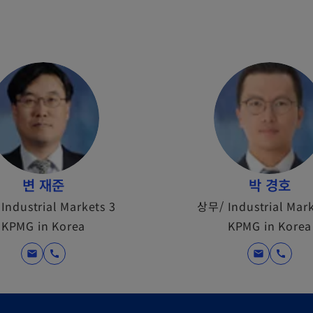
변 재준
박 경호
Industrial Markets 3
상무/ Industrial Mark
KPMG in Korea
KPMG in Korea
mail
call
mail
call