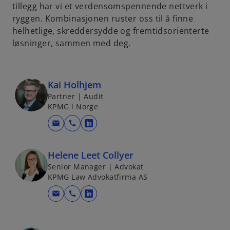
tillegg har vi et verdensomspennende nettverk i
ryggen. Kombinasjonen ruster oss til å finne
helhetlige, skreddersydde og fremtidsorienterte
løsninger, sammen med deg.
Kai Holhjem
Partner | Audit
KPMG i Norge
mail
call
o
p
e
Helene Leet Collyer
n
Senior Manager | Advokat
KPMG Law Advokatfirma AS
s
i
mail
call
o
n
p
a
e
n