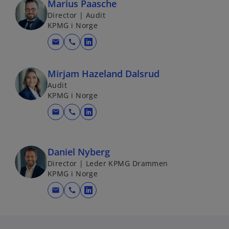
Marius Paasche
n
e
Director | Audit
s
w
KPMG i Norge
i
t
n
mail
call
a
o
a
b
p
n
e
Mirjam Hazeland Dalsrud
e
n
Audit
w
KPMG i Norge
s
t
i
mail
call
a
o
n
b
p
a
e
n
Daniel Nyberg
n
e
Director | Leder KPMG Drammen
s
w
KPMG i Norge
i
t
n
mail
call
a
o
a
b
p
n
e
e