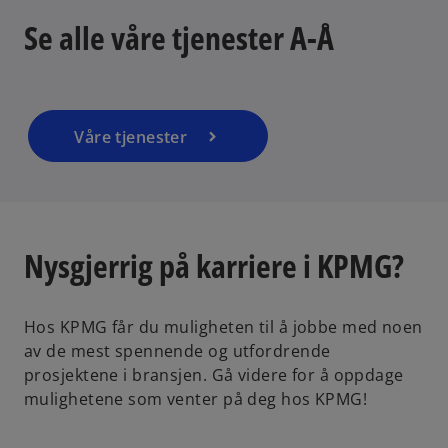
n
w
Se alle våre tjenester A-Å
s
t
i
a
n
b
a
n
Våre tjenester
e
w
t
a
b
Nysgjerrig på karriere i KPMG?
Hos KPMG får du muligheten til å jobbe med noen
av de mest spennende og utfordrende
prosjektene i bransjen. Gå videre for å oppdage
mulighetene som venter på deg hos KPMG!