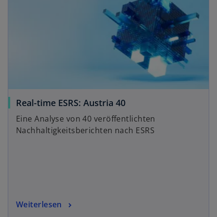
e
u
e
n
R
e
g
i
s
Real-time ESRS: Austria 40
t
Eine Analyse von 40 veröffentlichten
e
Nachhaltigkeitsberichten nach ESRS
r
k
a
r
t
e
g
Weiterlesen
e