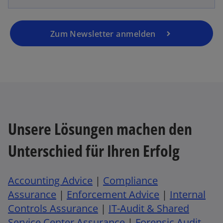
ö
f
f
Zum Newsletter anmelden
n
e
t
Unsere Lösungen machen den
Unterschied für Ihren Erfolg
Accounting Advice
|
Compliance
Assurance
|
Enforcement Advice
|
Internal
Controls Assurance
|
IT-Audit & Shared
Service Center Assurance
|
Forensic Audit