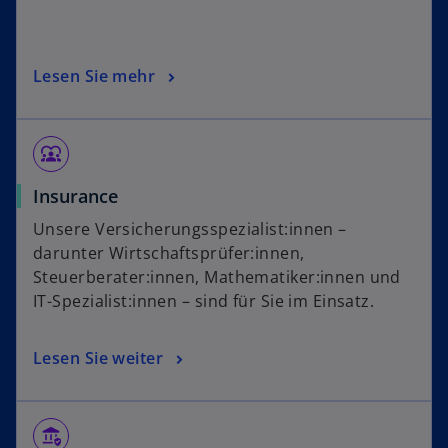
Lesen Sie mehr
diversity_1
Insurance
Unsere Versicherungsspezialist:innen –
darunter Wirtschaftsprüfer:innen,
Steuerberater:innen, Mathematiker:innen und
IT-Spezialist:innen – sind für Sie im Einsatz.
Lesen Sie weiter
assured_workload