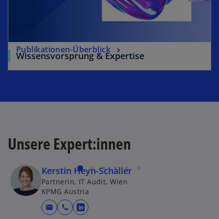
Publikationen-Überblick
Wissensvorsprung & Expertise
Unsere Expert:innen
Kerstin Heyn-Schaller
Partnerin, IT Audit, Wien
KPMG Austria
mail
call
wird in einer neuen Registerkarte g