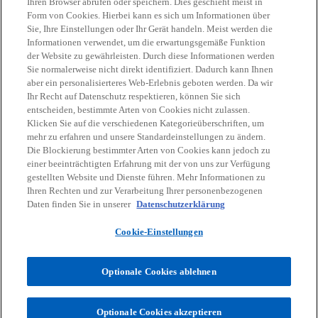
Ihren Browser abrufen oder speichern. Dies geschieht meist in
Form von Cookies. Hierbei kann es sich um Informationen über
Unsere Expert:innen freuen sich,
Sie, Ihre Einstellungen oder Ihr Gerät handeln. Meist werden die
von Ihnen zu hören.
Informationen verwendet, um die erwartungsgemäße Funktion
der Website zu gewährleisten. Durch diese Informationen werden
Sie normalerweise nicht direkt identifiziert. Dadurch kann Ihnen
Kontaktieren Sie uns
aber ein personalisierteres Web-Erlebnis geboten werden. Da wir
Ihr Recht auf Datenschutz respektieren, können Sie sich
entscheiden, bestimmte Arten von Cookies nicht zulassen.
Klicken Sie auf die verschiedenen Kategorieüberschriften, um
mehr zu erfahren und unsere Standardeinstellungen zu ändern.
Die Blockierung bestimmter Arten von Cookies kann jedoch zu
einer beeinträchtigten Erfahrung mit der von uns zur Verfügung
gestellten Website und Dienste führen. Mehr Informationen zu
Kontakt
Ihren Rechten und zur Verarbeitung Ihrer personenbezogenen
Daten finden Sie in unserer
Datenschutzerklärung
Aktuelles
Cookie-Einstellungen
Karriere
Optionale Cookies ablehnen
w
w
w
w
w
Optionale Cookies akzeptieren