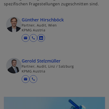
spezifischen Fragestellungen zugeschnitten sind.
Günther Hirschböck
Partner, Audit, Wien
KPMG Austria
mail
call
w
i
r
d
Gerold Stelzmüller
i
Partner, Audit, Linz / Salzburg
n
KPMG Austria
e
mail
call
i
n
e
r
n