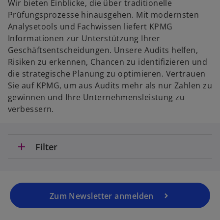
Wir bieten Einblicke, die über traditionelle
g
Prüfungsprozesse hinausgehen. Mit modernsten
e
Analysetools und Fachwissen liefert KPMG
ö
Informationen zur Unterstützung Ihrer
ff
Geschäftsentscheidungen. Unsere Audits helfen,
n
Risiken zu erkennen, Chancen zu identifizieren und
e
die strategische Planung zu optimieren. Vertrauen
t
Sie auf KPMG, um aus Audits mehr als nur Zahlen zu
gewinnen und Ihre Unternehmensleistung zu
verbessern.
add
Filter
Zum Newsletter anmelden