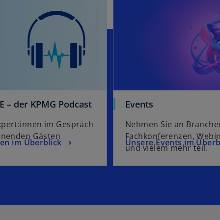
e
ö
ff
n
e
t
E – der KPMG Podcast
Events
pert:innen im Gespräch
Nehmen Sie an Branchen
nnenden Gästen
Fachkonferenzen, Webi
gen im Überblick
Unsere Events im Überb
und vielem mehr teil.