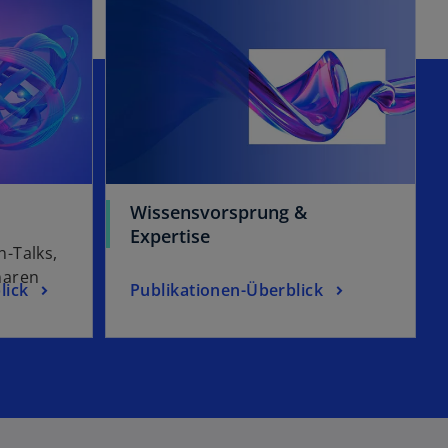
Wissensvorsprung &
Expertise
-Talks,
naren
lick
Publikationen-Überblick