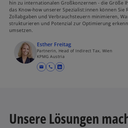
hin zu internationalen Großkonzernen - die Größe 
das Know-how unserer Spezialist:innen können Sie 
Zollabgaben und Verbrauchsteuern minimieren, War
strukturieren und Potenzial zur Optimierung erke
umsetzen.
Esther Freitag
Partnerin, Head of Indirect Tax, Wien
KPMG Austria
mail
call
w
i
r
d
i
n
e
Unsere Lösungen mac
i
n