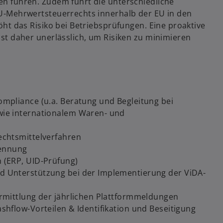
n führen. Zudem führt die unterschiedliche
ö
f
U-Mehrwertsteuerrechts innerhalb der EU in den
f
f
ht das Risiko bei Betriebsprüfungen. Eine proaktive
f
n
st daher unerlässlich, um Risiken zu minimieren
n
e
e
t
t
mpliance (u.a. Beratung und Begleitung bei
wie internationalem Waren- und
echtsmittelverfahren
kennung
 (ERP, UID-Prüfung)
 Unterstützung bei der Implementierung der ViDA-
rmittlung der jährlichen Plattformmeldungen
hflow-Vorteilen & Identifikation und Beseitigung