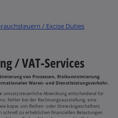
u
u
e
e
n
n
R
R
rauchsteuern / Excise Duties
e
e
g
g
i
i
s
s
t
t
ng / VAT-Services
e
e
r
r
k
k
timierung von Prozessen, Risikominimierung
a
a
ernationalen Waren- und Dienstleistungsverkehr.
r
r
t
ekte umsatzsteuerliche Abwicklung entscheidend für
t
e
ns. Fehler bei der Rechnungsausstellung, eine
e
g
(wie bspw. von Reihen- oder Dreiecksgeschäften)
g
e
schnell zu erheblichen finanziellen Belastungen
e
ö