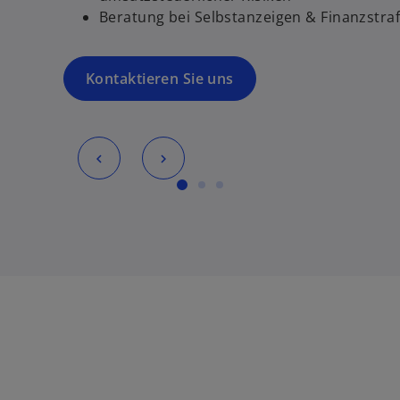
Beratung bei Selbstanzeigen & Finanzstra
Kontaktieren Sie uns
w
ir
d
i
n
e
i
n
e
r