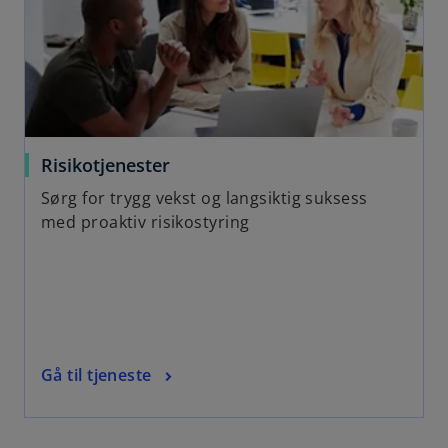
w
t
a
b
Risikotjenester
Sørg for trygg vekst og langsiktig suksess
med proaktiv risikostyring
Gå til tjeneste