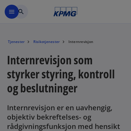
Skip to navigation
menu
search
Tjenester
Risikotjenester
Internrevisjon
Internrevisjon som
styrker styring, kontroll
og beslutninger
Internrevisjon er en uavhengig,
objektiv bekreftelses- og
rådgivningsfunksjon med hensikt