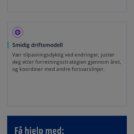
assistant_direction
Smidig driftsmodell
Vær tilpasningsdyktig ved endringer, juster
deg etter forretningsstrategien gjennom året,
og koordiner med andre forsvarslinjer.
Få hjelp med: