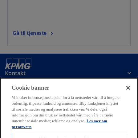
Gå til tjeneste
Kontakt
Cookie banner
Om oss
Vi bruker informasjonskapsler for å få nettstedet vårt til å fungere
ordentlig, tilpasse innhold og annonser, tilby funksjoner knyttet
til sosiale medier og analysere trafikken vår. Vi deler også
Karriere
informasjon om din bruk av nettstedet vårt med våre partnere
innenfor sosiale medier, reklame og analyse.
Les mer om
o
o
o
personvern
p
p
p