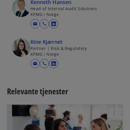
Kenneth Hansen
Head of Internal Audit Solutions
KPMG i Norge
mail
call
o
p
e
Kine Kjærnet
n
Partner | Risk & Regulatory
KPMG i Norge
s
i
mail
call
o
n
p
a
e
n
n
Relevante tjenester
e
s
w
i
t
n
a
a
b
n
e