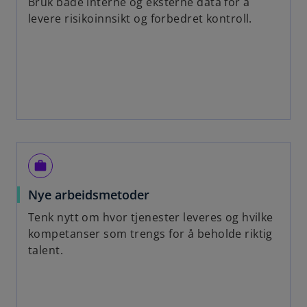
Bruk både interne og eksterne data for å
levere risikoinnsikt og forbedret kontroll.
work
Nye arbeidsmetoder
Tenk nytt om hvor tjenester leveres og hvilke
kompetanser som trengs for å beholde riktig
talent.