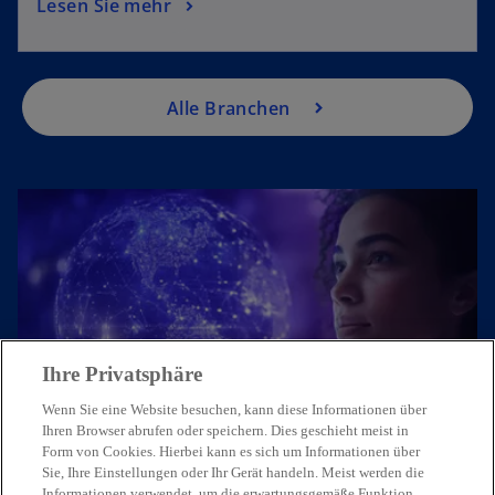
Lesen Sie mehr
Alle Branchen
Ihre Privatsphäre
Treten Sie mit uns in Kontakt
Wenn Sie eine Website besuchen, kann diese Informationen über
Ihren Browser abrufen oder speichern. Dies geschieht meist in
Form von Cookies. Hierbei kann es sich um Informationen über
Unsere Expert:innen freuen sich,
Sie, Ihre Einstellungen oder Ihr Gerät handeln. Meist werden die
von Ihnen zu hören.
Informationen verwendet, um die erwartungsgemäße Funktion