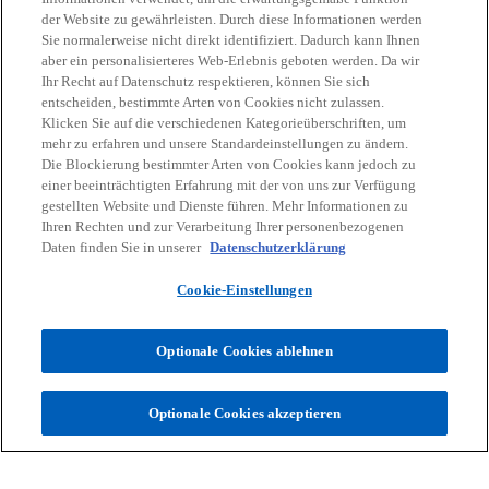
der Website zu gewährleisten. Durch diese Informationen werden
Sie normalerweise nicht direkt identifiziert. Dadurch kann Ihnen
Kontaktieren Sie uns
aber ein personalisierteres Web-Erlebnis geboten werden. Da wir
Ihr Recht auf Datenschutz respektieren, können Sie sich
entscheiden, bestimmte Arten von Cookies nicht zulassen.
Klicken Sie auf die verschiedenen Kategorieüberschriften, um
mehr zu erfahren und unsere Standardeinstellungen zu ändern.
Die Blockierung bestimmter Arten von Cookies kann jedoch zu
einer beeinträchtigten Erfahrung mit der von uns zur Verfügung
Kontakt
gestellten Website und Dienste führen. Mehr Informationen zu
Ihren Rechten und zur Verarbeitung Ihrer personenbezogenen
Daten finden Sie in unserer
Datenschutzerklärung
Aktuelles
Cookie-Einstellungen
Karriere
Optionale Cookies ablehnen
w
w
w
w
w
Optionale Cookies akzeptieren
i
i
i
i
i
Rechtliche Hinweise
r
Datenschutz
r
Barrierefreiheit
r
r
Hilfe
r
Impressum
d
d
d
d
d