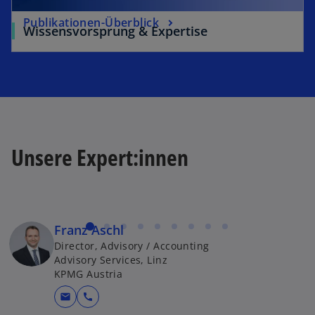
Publikationen-Überblick
Wissensvorsprung & Expertise
Unsere Expert:innen
Franz Aschl
Director, Advisory / Accounting
Advisory Services, Linz
KPMG Austria
mail
call