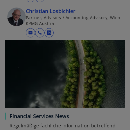
Christian Losbichler
Partner, Advisory / Accounting Advisory, Wien
KPMG Austria
mail
call
w
i
r
w
d
ir
i
d
n
i
e
n
i
e
n
i
e
n
r
e
n
r
Financial Services News
e
n
Regelmäßige fachliche Information betreffend
u
e