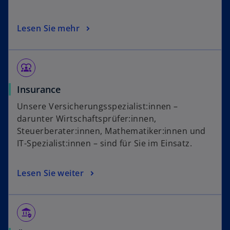
Lesen Sie mehr
diversity_1
Insurance
Unsere Versicherungsspezialist:innen –
darunter Wirtschaftsprüfer:innen,
Steuerberater:innen, Mathematiker:innen und
IT-Spezialist:innen – sind für Sie im Einsatz.
Lesen Sie weiter
assured_workload