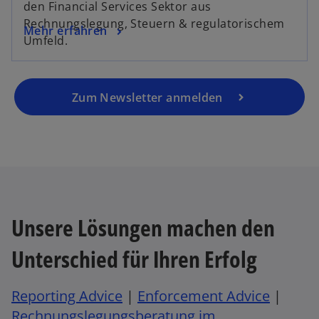
den Financial Services Sektor aus
e
u
Rechnungslegung, Steuern & regulatorischem
n
e
Mehr erfahren
Umfeld.
R
n
e
R
g
e
i
g
Zum Newsletter anmelden
s
is
t
t
e
e
r
r
k
k
a
a
r
r
Unsere Lösungen machen den
t
t
e
e
Unterschied für Ihren Erfolg
g
g
e
e
Reporting Advice
|
Enforcement Advice
|
ö
ö
Rechnungslegungsberatung im
f
ff