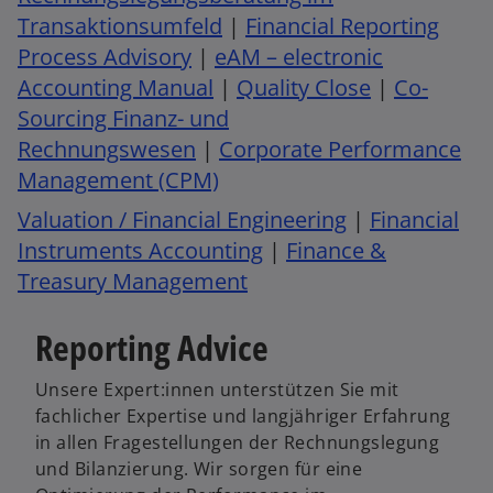
f
Transaktionsumfeld
|
Financial Reporting
n
n
e
Process Advisory
|
eAM – electronic
e
t
Accounting Manual
|
Quality Close
|
Co-
t
Sourcing Finanz- und
Rechnungswesen
|
Corporate Performance
Management (CPM)
Valuation / Financial Engineering
|
Financial
Instruments Accounting
|
Finance &
Treasury Management
Reporting Advice
Unsere Expert:innen unterstützen Sie mit
fachlicher Expertise und langjähriger Erfahrung
in allen Fragestellungen der Rechnungslegung
und Bilanzierung. Wir sorgen für eine