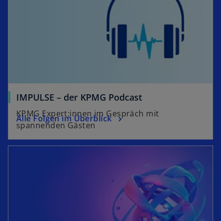
t
a
e
r
g
t
e
e
ö
g
f
e
f
ö
n
f
e
IMPULSE – der KPMG Podcast
f
t
KPMG Expert:innen im Gespräch mit
n
Alle Folgen im Überblick
spannenden Gästen
e
t