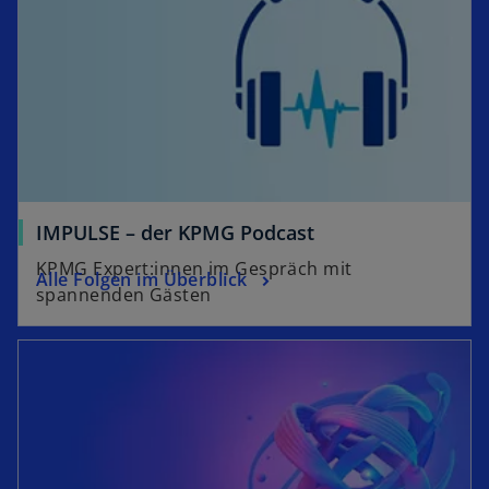
r
g
t
e
e
ö
g
f
e
f
ö
n
f
e
f
t
n
IMPULSE – der KPMG Podcast
e
KPMG Expert:innen im Gespräch mit
t
Alle Folgen im Überblick
spannenden Gästen