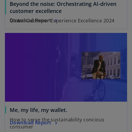
Beyond the noise: Orchestrating AI-driven
customer excellence
Download Report
Global Customer Experience Excellence 2024
wird in einer neuen Registerkarte geöffnet
w
Me, my life, my wallet.
i
How to serve the sustainability concious
w
Download Report
r
consumer
i
d