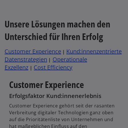
n
e
k
e
g
a
u
i
r
Unsere Lösungen machen den
e
s
t
n
t
e
Unterschied für Ihren Erfolg
R
e
g
e
r
e
g
k
Customer Experience
Kund:innenzentrierte
|
ö
i
a
Datenstrategien
Operationale
|
ff
s
r
Exzellenz
Cost Efficiency
n
|
t
t
e
e
e
t
Customer Experience
r
g
k
e
Erfolgsfaktor Kund:innenerlebnis
a
ö
r
f
Customer Experience gehört seit der rasanten
t
f
Verbreitung digitaler Technologien ganz oben
e
n
auf die Prioritätenliste von Unternehmen und
g
e
hat maßgeblichen Einfluss auf den