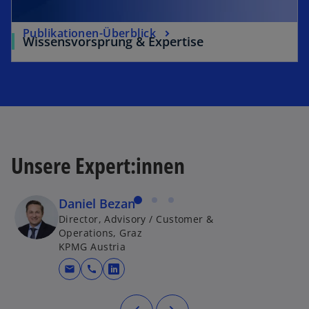
Publikationen-Überblick
Wissensvorsprung & Expertise
Unsere Expert:innen
Daniel Bezan
Director, Advisory / Customer &
Operations, Graz
KPMG Austria
mail
call
wird in einer neuen Registerkarte g