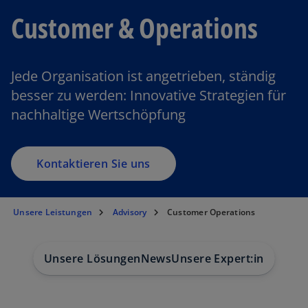
Customer & Operations
Jede Organisation ist angetrieben, ständig
besser zu werden: Innovative Strategien für
nachhaltige Wertschöpfung
Kontaktieren Sie uns
Unsere Leistungen
Advisory
Customer Operations
Unsere Lösungen
News
Unsere Expert:innen
Bra