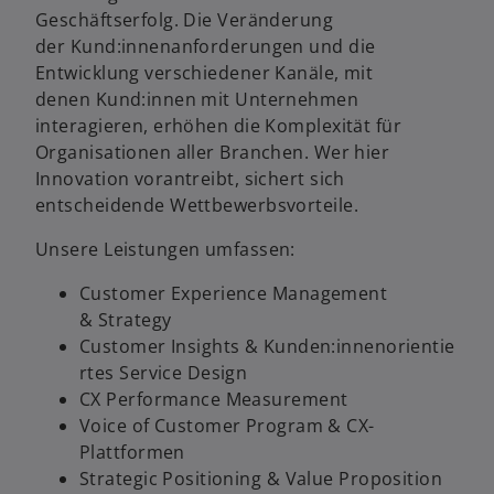
e
t
Geschäftserfolg. Die Veränderung
ö
der Kund:innenanforderungen und die
f
Entwicklung verschiedener Kanäle, mit
f
denen Kund:innen mit Unternehmen
n
interagieren, erhöhen die Komplexität für
e
Organisationen aller Branchen. Wer hier
t
Innovation vorantreibt, sichert sich
entscheidende Wettbewerbsvorteile.
Unsere Leistungen umfassen:
Customer Experience Management
& Strategy
Customer Insights & Kunden:innenorientie
rtes Service Design
CX Performance Measurement
Voice of Customer Program & CX-
Plattformen
Strategic Positioning & Value Proposition