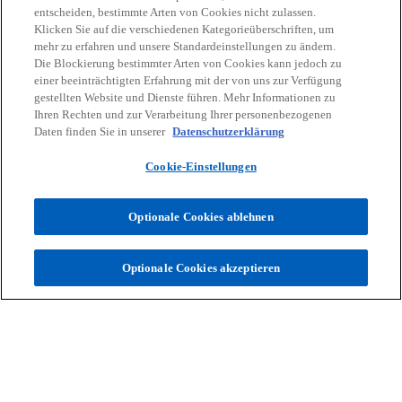
entscheiden, bestimmte Arten von Cookies nicht zulassen.
Klicken Sie auf die verschiedenen Kategorieüberschriften, um
mehr zu erfahren und unsere Standardeinstellungen zu ändern.
Die Blockierung bestimmter Arten von Cookies kann jedoch zu
einer beeinträchtigten Erfahrung mit der von uns zur Verfügung
gestellten Website und Dienste führen. Mehr Informationen zu
Kontakt
Ihren Rechten und zur Verarbeitung Ihrer personenbezogenen
Daten finden Sie in unserer
Datenschutzerklärung
Aktuelles
Cookie-Einstellungen
Karriere
Optionale Cookies ablehnen
w
w
w
w
w
Optionale Cookies akzeptieren
i
i
i
i
i
Rechtliche Hinweise
r
Datenschutz
r
Barrierefreiheit
r
r
Hilfe
r
Impressum
d
d
d
d
d
© 2026 KPMG Austria GmbH Wirtschaftsprüfungs- und
i
i
i
i
i
Steuerberatungsgesellschaft, eine österreichische Gesellschaft mit
n
n
n
n
n
beschränkter Haftung und ein Mitglied der globalen KPMG
Organisation unabhängiger Mitgliedsfirmen, die KPMG International
e
e
e
e
e
Limited, einer private English company limited by guarantee,