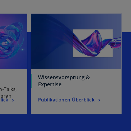
Wissensvorsprung &
Expertise
-Talks,
naren
lick
Publikationen-Überblick