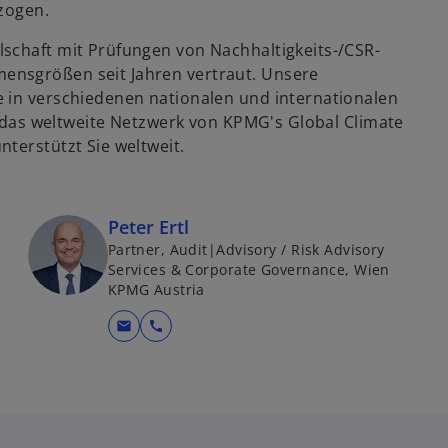
ezogen.
schaft mit Prüfungen von Nachhaltigkeits-/CSR-
ensgrößen seit Jahren vertraut. Unsere
 in verschiedenen nationalen und internationalen
in das weltweite Netzwerk von KPMG's Global Climate
terstützt Sie weltweit.
Peter Ertl
Partner, Audit|Advisory / Risk Advisory
Services & Corporate Governance, Wien
KPMG Austria
mail
call