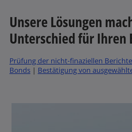
e
i
Unsere Lösungen mac
n
e
Unterschied für Ihren 
r
n
e
u
Prüfung der nicht-finaziellen Bericht
e
n
Bonds
|
Bestätigung von ausgewählt
R
e
g
i
s
t
e
r
k