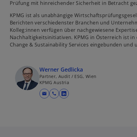
Prüfung mit hinreichender Sicherheit in Betracht g
KPMG ist als unabhängige Wirtschaftsprüfungsgesell
Berichten verschiedenster Branchen und Unternehm
Kolleg:innen verfügen über nachgewiesene Expertise
Nachhaltigkeitsinitiativen. KPMG in Österreich ist 
Change & Sustainability Services eingebunden und un
Werner Gedlicka
Partner, Audit / ESG, Wien
KPMG Austria
mail
call
w
i
r
d
i
n