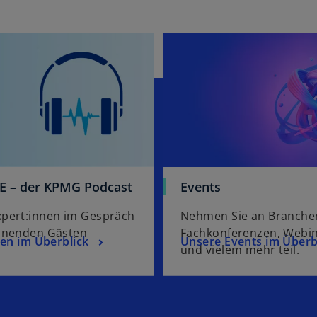
r
t
e
g
e
ö
ff
n
e
t
E – der KPMG Podcast
Events
pert:innen im Gespräch
Nehmen Sie an Branchen
nnenden Gästen
Fachkonferenzen, Webi
gen im Überblick
Unsere Events im Überb
und vielem mehr teil.