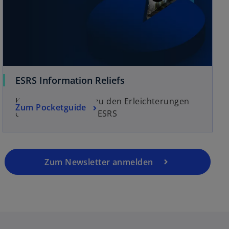
ESRS Information Reliefs
KPMG Pocketguide zu den Erleichterungen
Zum Pocketguide
der Draft Simplified ESRS
Zum Newsletter anmelden