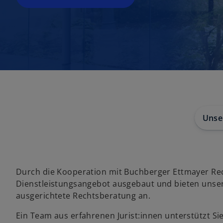
is
t
e
r
k
a
r
t
e
g
Unse
e
ö
ff
n
Durch die Kooperation mit Buchberger Ettmayer R
e
Dienstleistungsangebot ausgebaut und bieten unse
t
ausgerichtete Rechtsberatung an.
Ein Team aus erfahrenen Jurist:innen unterstützt Sie