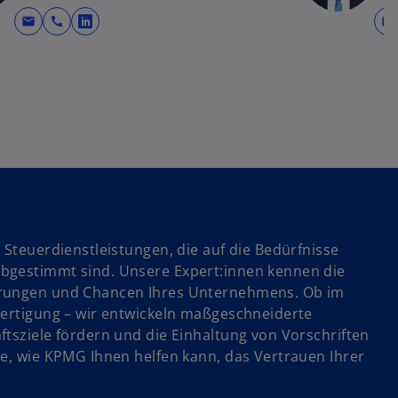
e
t
n
e
mail
call
mail
R
fnet
wird in einer neuen Registerkarte geöffnet
k
r
e
a
k
g
a
i
r
s
e
t
t
g
e
e
e
g
r
ö
e
k
ö
a
f
r
 Steuerdienstleistungen, die auf die Bedürfnisse
n
f
t
bgestimmt sind. Unsere Expert:innen kennen die
e
n
e
erungen und Chancen Ihres Unternehmens. Ob im
e
g
Fertigung – wir entwickeln maßgeschneiderte
t
e
ftsziele fördern und die Einhaltung von Vorschriften
ö
ie, wie KPMG Ihnen helfen kann, das Vertrauen Ihrer
f
f