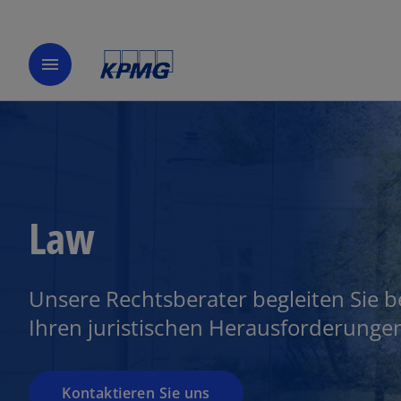
w
ir
menu
d
i
n
e
i
n
e
Law
r
n
e
u
Unsere Rechtsberater begleiten Sie b
e
Ihren juristischen Herausforderunge
n
R
e
g
Kontaktieren Sie uns