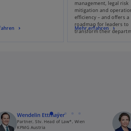
management, legal risk
d
i
mitigation and operatio
i
efficiency – and offers a
n
roadmap for leaders to
e
i
w
fahren
Mehr erfahren
transform their depart
i
i
n
r
e
r
d
r
i
n
n
e
e
u
i
e
n
n
e
R
r
e
n
g
i
e
Wendelin Ettmayer
i
s
u
Partner, Stv. Head of Law*, Wien
s
t
e
KPMG Austria