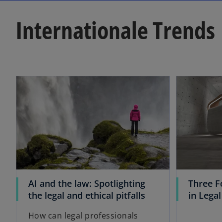
t
e
n
f
t
e
f
f
t
e
n
t
n
f
Internationale Trends
t
e
e
n
t
t
e
t
wird in einer neuen Registerkarte geöffnet
AI and the law: Spotlighting
Three F
w
the legal and ethical pitfalls
in Legal
i
How can legal professionals
r