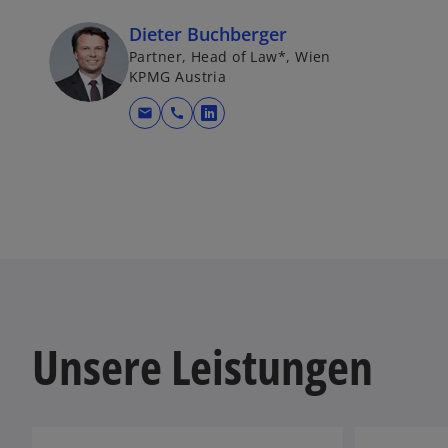
Dieter Buchberger
Partner, Head of Law*, Wien
KPMG Austria
mail
call
w
i
r
d
i
n
e
i
n
e
Unsere Leistungen
r
n
e
u