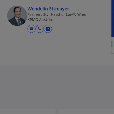
Wendelin Ettmayer
Partner, Stv. Head of Law*, Wien
KPMG Austria
mail
call
w
i
r
d
i
n
e
i
n
e
r
n
e
u