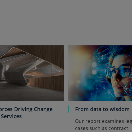
t
e
n
f
t
e
n
t
e
t
wird in einer neuen Registerkarte geöffnet
orces Driving Change
From data to wisdom
w
i
 Services
Our report examines leg
i
r
cases such as contract
r