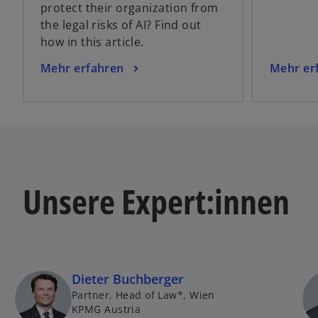
protect their organization from
d
the legal risks of AI? Find out
i
how in this article.
n
e
w
w
Mehr erfahren
Mehr er
i
i
i
n
r
r
e
d
d
r
i
i
n
n
n
e
e
e
u
Unsere Expert:innen
i
i
e
n
n
n
e
e
R
r
r
e
n
n
g
e
e
Dieter Buchberger
i
u
u
Partner, Head of Law*, Wien
s
e
e
KPMG Austria