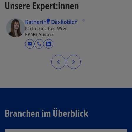
Unsere Expert:innen
Katharina Daxkobler
Partnerin, Tax, Wien
KPMG Austria
mail
call
wird in einer neuen Registerkarte g
Branchen im Überblick