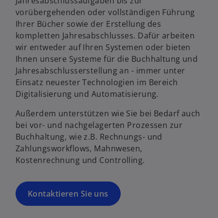
Jahresabschlussaufgaben bis zur
r
vorübergehenden oder vollständigen Führung
t
Ihrer Bücher sowie der Erstellung des
e
kompletten Jahresabschlusses. Dafür arbeiten
g
wir entweder auf Ihren Systemen oder bieten
e
Ihnen unsere Systeme für die Buchhaltung und
ö
Jahresabschlusserstellung an - immer unter
f
Einsatz neuester Technologien im Bereich
f
Digitalisierung und Automatisierung.
n
e
Außerdem unterstützen wie Sie bei Bedarf auch
t
bei vor- und nachgelagerten Prozessen zur
Buchhaltung, wie z.B. Rechnungs- und
Zahlungsworkflows, Mahnwesen,
Kostenrechnung und Controlling.
Kontaktieren Sie uns