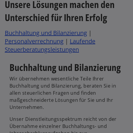
Unsere Lösungen machen den
i
g
e
n
i
ö
Unterschied für Ihren Erfolg
e
s
f
r
t
f
n
e
Buchhaltung und Bilanzierung
|
n
e
r
Personalverrechnung
|
Laufende
e
u
k
t
Steuerberatungsleistungen
e
a
n
r
Buchhaltung und Bilanzierung
R
t
e
e
Wir übernehmen wesentliche Teile Ihrer
g
g
Buchhaltung und Bilanzierung, beraten Sie in
i
e
allen steuerlichen Fragen und finden
s
ö
maßgeschneiderte Lösungen für Sie und Ihr
t
f
Unternehmen.
e
f
r
n
Unser Dienstleitungsspektrum reicht von der
k
e
Übernahme einzelner Buchhaltungs- und
a
t