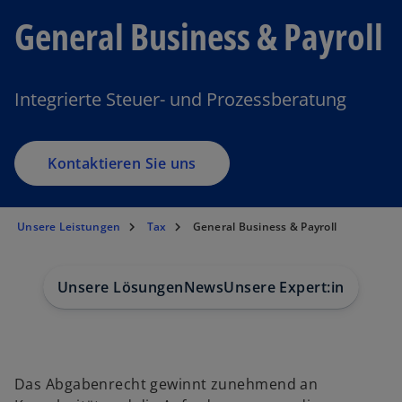
General Business & Payroll
Integrierte Steuer- und Prozessberatung
Kontaktieren Sie uns
Unsere Leistungen
Tax
General Business & Payroll
Unsere Lösungen
News
Unsere Expert:innen
Bra
Das Abgabenrecht gewinnt zunehmend an