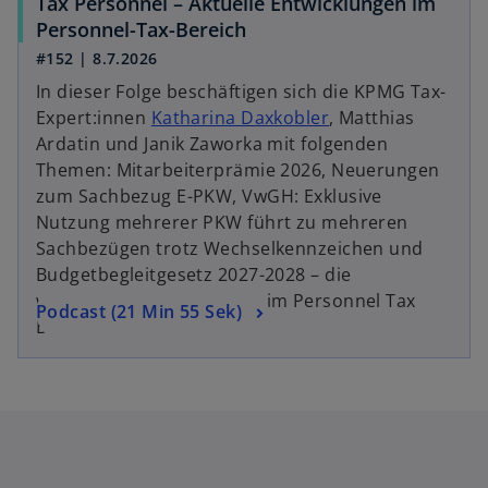
Tax Personnel – Aktuelle Entwicklungen im
g
t
n
w
Personnel-Tax-Bereich
i
e
e
i
s
#152 | 8.7.2026
g
u
r
t
e
e
In dieser Folge beschäftigen sich die KPMG Tax-
d
e
ö
n
Expert:innen
Katharina Daxkobler
, Matthias
i
r
ff
R
Ardatin und Janik Zaworka mit folgenden
n
k
n
e
Themen: Mitarbeiterprämie 2026, Neuerungen
e
a
e
g
zum Sachbezug E-PKW, VwGH: Exklusive
i
r
t
i
Nutzung mehrerer PKW führt zu mehreren
n
t
s
Sachbezügen trotz Wechselkennzeichen und
e
e
t
Budgetbegleitgesetz 2027-2028 – die
r
g
e
wesentlichen Änderungen im Personnel Tax
w
Podcast (21 Min 55 Sek)
n
e
r
Bereich.
i
e
ö
k
r
u
f
a
d
e
f
r
i
n
n
t
n
R
e
e
e
e
t
g