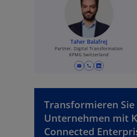
n
e
t
Taher Balafrej
Partner, Digital Transformation
KPMG Switzerland
mail
call
w
i
r
d
i
Transformieren Sie 
n
e
Unternehmen mit 
i
n
Connected Enterpri
e