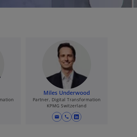
Miles Underwood
rmation
Partner, Digital Transformation
KPMG Switzerland
mail
call
w
i
r