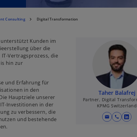
t Consulting
Digital Transformation
 unterstützt Kunden im
ieerstellung über die
 IT-Vertragsprozess, die
is hin zur
se und Erfahrung für
isationen in den
Taher Balafrej
Die Hauptziele unserer
Partner, Digital Transfo
IT-Investitionen in der
KPMG Switzerland
ng zu verbessern, die
mail
call
 nutzen und bestehende
w
en.
i
r