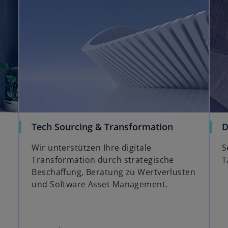
t
e
r
k
a
r
t
e
g
e
ö
Tech Sourcing & Transformation
D
f
f
Wir unterstützen Ihre digitale
S
n
Transformation durch strategische
T
e
Beschaffung, Beratung zu Wertverlusten
t
und Software Asset Management.