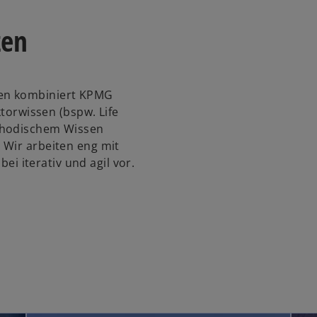
d
i
zen
n
e
i
zen kombiniert KPMG
n
ktorwissen (bspw. Life
e
ethodischem Wissen
r
 Wir arbeiten eng mit
n
 iterativ und agil vor.
e
u
e
n
R
e
g
i
s