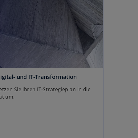
t
e
r
k
a
r
t
e
g
e
ö
igital- und IT-Transformation
f
f
etzen Sie Ihren IT-Strategieplan in die
n
at um.
e
t