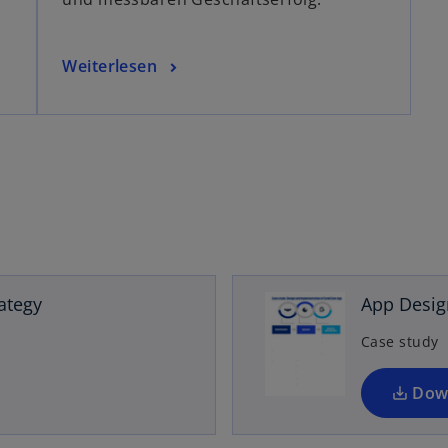
i
Weiterlesen
rategy
App Desig
Case study
Dow
i