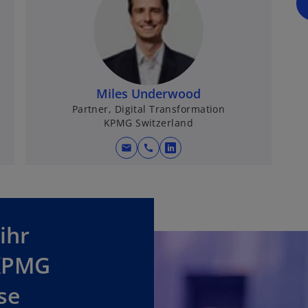
Miles Underwood
Partner, Digital Transformation
KPMG Switzerland
mail
call
w
i
r
d
i
ihr
n
e
KPMG
i
n
se
e