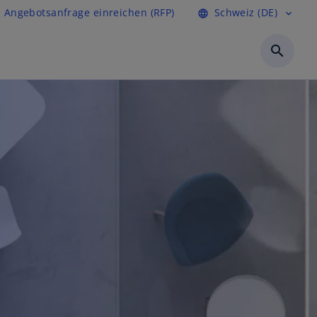
Angebotsanfrage einreichen (RFP)
Schweiz (DE)
language
expand_more
search