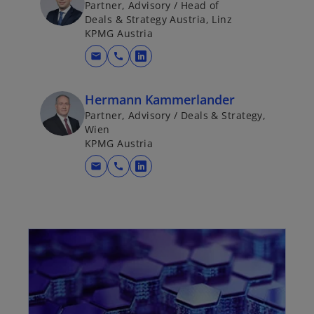
Partner, Advisory / Head of
Deals & Strategy Austria, Linz
KPMG Austria
mail
call
w
i
r
Hermann Kammerlander
d
Partner, Advisory / Deals & Strategy,
Wien
i
KPMG Austria
n
e
mail
call
w
i
i
n
r
e
d
wird in einer neuen Registerkarte geöffnet
r
i
n
n
e
e
u
i
e
n