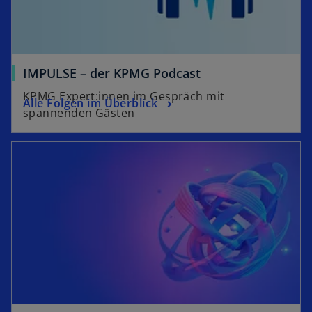
e
g
g
e
e
ö
ö
f
f
f
IMPULSE – der KPMG Podcast
f
n
KPMG Expert:innen im Gespräch mit
n
Alle Folgen im Überblick
e
spannenden Gästen
e
t
t