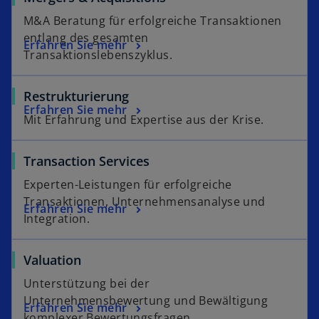
n
u
n
e
M&A Beratung für erfolgreiche Transaktionen
e
e
R
g
entlang des gesamten
t
Erfahren Sie mehr
n
e
e
Transaktionslebenszyklus.
R
g
ö
e
i
f
Restrukturierung
g
s
f
Erfahren Sie mehr
i
t
n
Mit Erfahrung und Expertise aus der Krise.
s
e
e
t
r
t
Transaction Services
e
k
Experten-Leistungen für erfolgreiche
r
a
Transaktionen, Unternehmensanalyse und
k
r
Erfahren Sie mehr
Integration.
a
t
r
e
t
g
Valuation
e
e
Unterstützung bei der
g
ö
Unternehmensbewertung und Bewältigung
e
f
Erfahren Sie mehr
komplexer Bewertungsfragen.