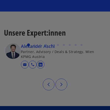
Unsere Expert:innen
Alexander Aschl
Partner, Advisory / Deals & Strategy, Wien
KPMG Austria
mail
call
wird in einer neuen Registerkarte g