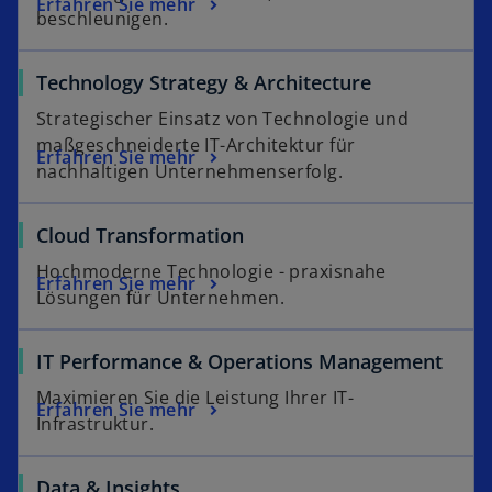
Erfahren Sie mehr
t
beschleunigen.
Technology Strategy & Architecture
Strategischer Einsatz von Technologie und
maßgeschneiderte IT-Architektur für
Erfahren Sie mehr
nachhaltigen Unternehmenserfolg.
Cloud Transformation
Hochmoderne Technologie - praxisnahe
Erfahren Sie mehr
Lösungen für Unternehmen.
IT Performance & Operations Management
Maximieren Sie die Leistung Ihrer IT-
Erfahren Sie mehr
Infrastruktur.
Data & Insights