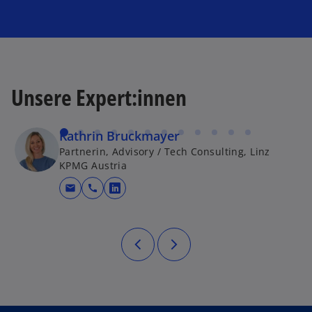
Unsere Expert:innen
Kathrin Bruckmayer
Partnerin, Advisory / Tech Consulting, Linz
KPMG Austria
mail
call
wird in einer neuen Registerkarte g