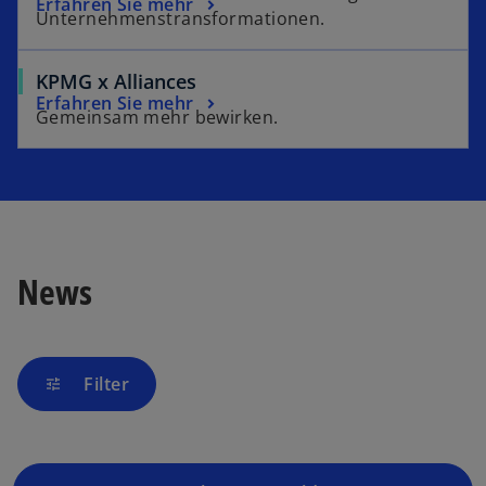
Erfahren Sie mehr
Unternehmenstransformationen.
w
ir
KPMG x Alliances
d
Erfahren Sie mehr
Gemeinsam mehr bewirken.
i
n
e
i
n
e
News
r
n
e
u
Filter
e
tune
n
R
e