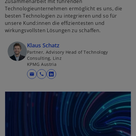
Zusammenarbeit mit führenden
Technologieunternehmen ermöglicht es uns, die
besten Technologien zu integrieren und so für
unsere Kund:innen die effizientesten und
wirkungsvollsten Lösungen zu schaffen.
Klaus Schatz
Partner, Advisory Head of Technology
Consulting, Linz
KPMG Austria
mail
call
w
i
wird in einer neuen Registerkarte geöffnet
r
d
i
n
e
i
n