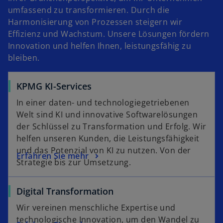
f
ff
f
e
i
umfassend zu transformieren. Durch die
f
n
n
g
s
Harmonisierung von Prozessen steigern wir
n
e
e
i
t
Effizienz und Wachstum. Unsere Lösungen fördern
e
t
t
s
e
Innovation und helfen Ihnen, leistungsfähig zu
t
t
r
bleiben.
e
k
r
a
KPMG KI-Services
k
r
a
t
In einer daten- und technologiegetriebenen
r
e
Welt sind KI und innovative Softwarelösungen
t
g
der Schlüssel zu Transformation und Erfolg. Wir
e
e
helfen unseren Kunden, die Leistungsfähigkeit
g
ö
und das Potenzial von KI zu nutzen. Von der
Erfahren Sie mehr
e
f
Strategie bis zur Umsetzung.
ö
f
f
n
Digital Transformation
f
e
n
Wir vereinen menschliche Expertise und
t
e
technologische Innovation, um den Wandel zu