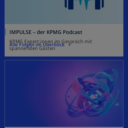
e
e
g
ö
e
f
ö
f
f
n
IMPULSE – der KPMG Podcast
f
e
KPMG Expert:innen im Gespräch mit
n
Alle Folgen im Überblick
t
spannenden Gästen
e
t