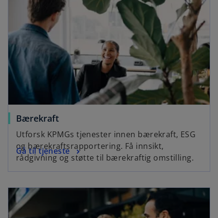
y
V
Bærekraft
i
Utforsk KPMGs tjenester innen bærekraft, ESG
og bærekraftsrapportering. Få innsikt,
Gå til tjeneste
rådgivning og støtte til bærekraftig omstilling.
d