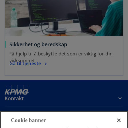
Sikkerhet og beredskap
Få hjelp til å beskytte det som er viktig for din
virksomhet
Gå til tjeneste
Kontakt
Om oss
Cookie banner