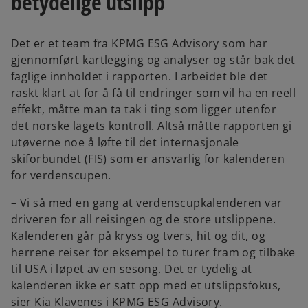
betydelige utslipp
Det er et team fra KPMG ESG Advisory som har
gjennomført kartlegging og analyser og står bak det
faglige innholdet i rapporten. I arbeidet ble det
raskt klart at for å få til endringer som vil ha en reell
effekt, måtte man ta tak i ting som ligger utenfor
det norske lagets kontroll. Altså måtte rapporten gi
utøverne noe å løfte til det internasjonale
skiforbundet (FIS) som er ansvarlig for kalenderen
for verdenscupen.
– Vi så med en gang at verdenscupkalenderen var
driveren for all reisingen og de store utslippene.
Kalenderen går på kryss og tvers, hit og dit, og
herrene reiser for eksempel to turer fram og tilbake
til USA i løpet av en sesong. Det er tydelig at
kalenderen ikke er satt opp med et utslippsfokus,
sier Kia Klavenes i KPMG ESG Advisory.