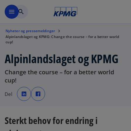
Skip to navigation
menu
search
Nyheter og pressemeldinger
Alpinlandslaget og KPMG: Change the course – for a better world
cup!
Alpinlandslaget og KPMG
Change the course – for a better world
cup!
o
o
p
p
Del
e
e
n
n
s
s
i
i
n
n
a
a
n
n
Sterkt behov for endring i
e
e
w
w
t
t
a
a