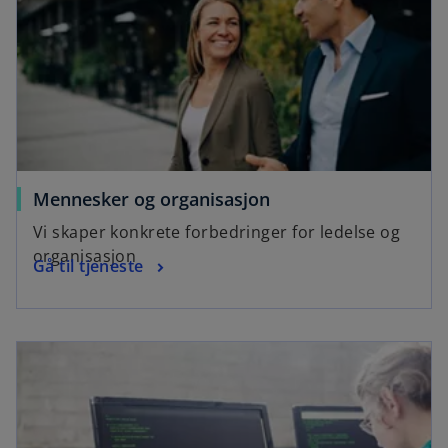
e
o
Mennesker og organisasjon
Vi skaper konkrete forbedringer for ledelse og
organisasjon
Gå til tjeneste