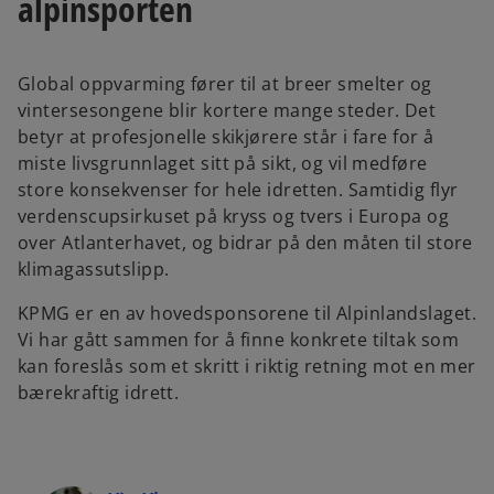
alpinsporten
b
b
Global oppvarming fører til at breer smelter og
vintersesongene blir kortere mange steder. Det
betyr at profesjonelle skikjørere står i fare for å
miste livsgrunnlaget sitt på sikt, og vil medføre
store konsekvenser for hele idretten. Samtidig flyr
verdenscupsirkuset på kryss og tvers i Europa og
over Atlanterhavet, og bidrar på den måten til store
klimagassutslipp.
KPMG er en av hovedsponsorene til Alpinlandslaget.
Vi har gått sammen for å finne konkrete tiltak som
kan foreslås som et skritt i riktig retning mot en mer
bærekraftig idrett.