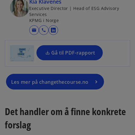
Kia Klavenes
o
Executive Director | Head of ESG Advisory
p
Services
e
KPMG i Norge
n
o
s
mail
call
o
p
i
p
e
n
e
n
a
Gå til PDF-rapport
n
s
n
s
i
e
i
n
w
n
a
t
Les mer på changethecourse.no
a
n
a
n
e
b
e
w
w
Det handler om å finne konkrete
t
t
a
a
forslag
b
b