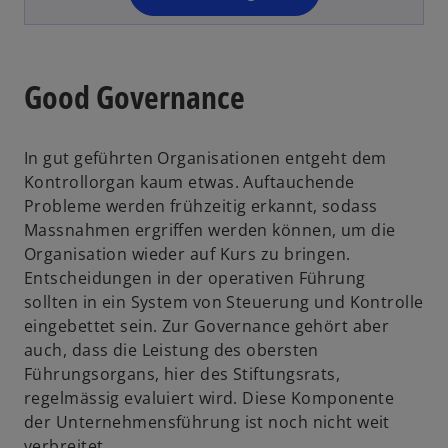
g
is
t
e
t
ö
e
ff
r
Good Governance
n
k
e
a
t
In gut geführten Organisationen entgeht dem
r
Kontrollorgan kaum etwas. Auftauchende
t
Probleme werden frühzeitig erkannt, sodass
e
Massnahmen ergriffen werden können, um die
g
Organisation wieder auf Kurs zu bringen.
e
Entscheidungen in der operativen Führung
ö
sollten in ein System von Steuerung und Kontrolle
ff
eingebettet sein. Zur Governance gehört aber
n
auch, dass die Leistung des obersten
e
Führungsorgans, hier des Stiftungsrats,
t
regelmässig evaluiert wird. Diese Komponente
der Unternehmensführung ist noch nicht weit
verbreitet.