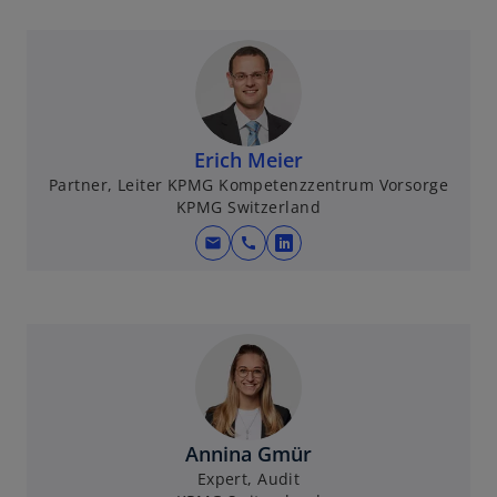
e
r
n
e
u
e
Erich Meier
n
Partner, Leiter KPMG Kompetenzzentrum Vorsorge
R
KPMG Switzerland
e
mail
call
w
g
i
i
r
s
d
t
i
e
n
r
e
k
i
a
Annina Gmür
n
r
Expert, Audit
e