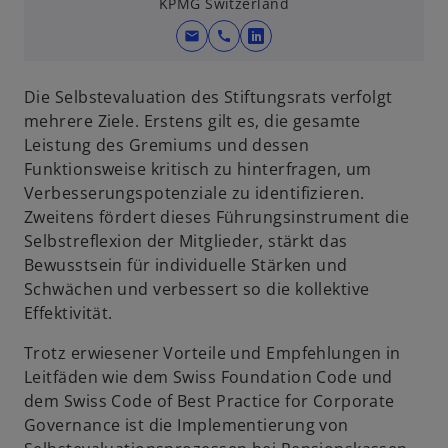
t
KPMG Switzerland
r
e
mail
call
n
w
g
e
i
e
u
r
ö
Die Selbstevaluation des Stiftungsrats verfolgt
e
d
f
mehrere Ziele. Erstens gilt es, die gesamte
n
i
f
Leistung des Gremiums und dessen
R
n
n
Funktionsweise kritisch zu hinterfragen, um
e
e
e
Verbesserungspotenziale zu identifizieren.
g
i
t
Zweitens fördert dieses Führungsinstrument die
i
n
Selbstreflexion der Mitglieder, stärkt das
w
s
e
Bewusstsein für individuelle Stärken und
ir
t
r
Schwächen und verbessert so die kollektive
d
e
n
Effektivität.
i
r
e
Trotz erwiesener Vorteile und Empfehlungen in
n
k
u
Leitfäden wie dem Swiss Foundation Code und
e
a
e
dem Swiss Code of Best Practice for Corporate
i
r
n
Governance ist die Implementierung von
n
t
R