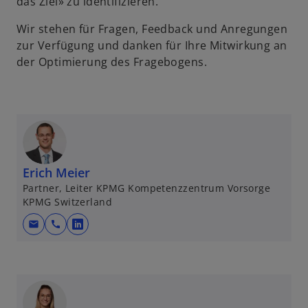
das Ziel» zu identifizieren.
Wir stehen für Fragen, Feedback und Anregungen
zur Verfügung und danken für Ihre Mitwirkung an
der Optimierung des Fragebogens.
Erich Meier
Partner, Leiter KPMG Kompetenzzentrum Vorsorge
KPMG Switzerland
mail
call
w
i
r
d
i