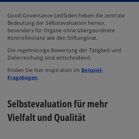
Good-Governance-Leitfäden heben die zentrale
Bedeutung der Selbstevaluation hervor,
besonders für Organe ohne übergeordnete
Kontrollinstanz wie den Stiftungsrat.
Die regelmässige Bewertung der Tätigkeit und
Zielerreichung sind entscheidend.
Finden Sie hier Inspiration im
Beispiel-
w
Fragebogen
.
i
r
d
Selbstevaluation für mehr
i
Vielfalt und Qualität
n
e
i
n