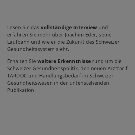
Lesen Sie das
vollständige Interview
und
erfahren Sie mehr über Joachim Eder, seine
Laufbahn und wie er die Zukunft des Schweizer
Gesundheitssystem sieht.
Erhalten Sie
weitere Erkenntnisse
rund um die
w
Schweizer Gesundheitspolitik, den neuen Arzttarif
ir
TARDOC und Handlungsbedarf im Schweizer
d
Gesundheitswesen in der untenstehenden
i
Publikation.
n
e
i
n
e
r
n