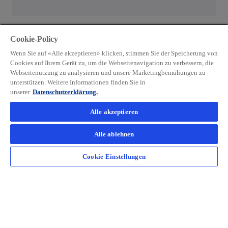
i
e
r
u
d
e
i
Cookie-Policy
n
n
Wenn Sie auf «Alle akzeptieren» klicken, stimmen Sie der Speicherung von
R
e
Cookies auf Ihrem Gerät zu, um die Webseitenavigation zu verbessern, die
e
i
Webseitenutzung zu analysieren und unsere Marketingbemühungen zu
g
unterstützen. Weitere Informationen finden Sie in
n
Florian Vinzenz Schmid
unserer
Datenschutzerklärung.
i
e
Director, Sektorleiter Öffentliche Verwaltung
s
r
Alle akzeptieren
KPMG Switzerland
t
n
e
mail
call
e
w
Alle ablehnen
r
u
i
k
Cookie-Einstellungen
e
r
a
n
d
r
R
i
Kontakt
t
e
n
e
g
e
g
i
i
Unsere Firma