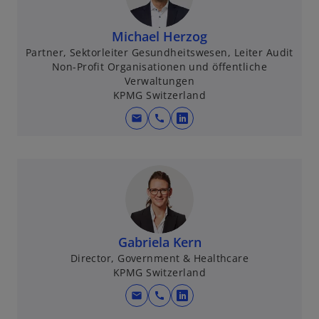
Michael Herzog
Partner, Sektorleiter Gesundheitswesen, Leiter Audit
Non-Profit Organisationen und öffentliche
Verwaltungen
KPMG Switzerland
mail
call
w
i
r
d
i
n
e
Gabriela Kern
i
Director, Government & Healthcare
n
KPMG Switzerland
e
r
mail
call
w
n