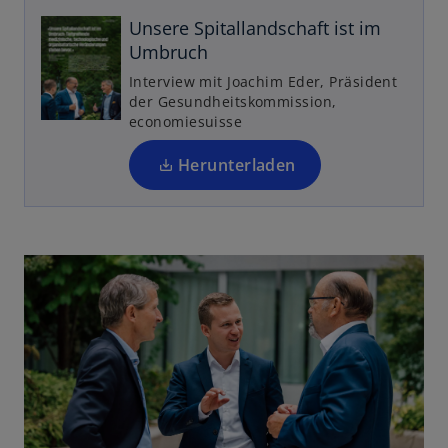
e
Unsere Spitallandschaft ist im
u
Umbruch
e
Interview mit Joachim Eder, Präsident
n
der Gesundheitskommission,
R
economiesuisse
e
g
Herunterladen
is
t
e
r
k
a
r
t
e
g
e