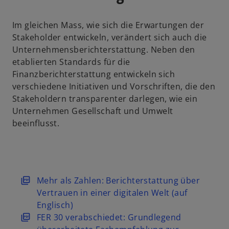
e
n
e
n
e
r
Im gleichen Mass, wie sich die Erwartungen der
R
u
n
Stakeholder entwickeln, verändert sich auch die
e
e
e
Unternehmensberichterstattung. Neben den
g
n
u
etablierten Standards für die
i
R
e
Finanzberichterstattung entwickeln sich
s
e
n
verschiedene Initiativen und Vorschriften, die den
t
g
R
Stakeholdern transparenter darlegen, wie ein
e
i
e
Unternehmen Gesellschaft und Umwelt
r
s
g
beeinflusst.
k
t
i
a
e
s
r
r
t
t
k
e
e
a
r
w
Mehr als Zahlen: Berichterstattung über
g
r
k
i
Vertrauen in einer digitalen Welt (auf
e
t
a
r
Englisch)
ö
e
r
d
w
FER 30 verabschiedet: Grundlegend
f
g
t
i
i