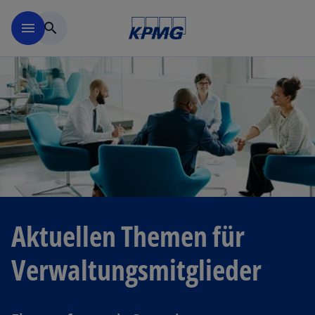
Navigation überspringen
menu
search
Aktuellen Themen für
Verwaltungs­mitglieder