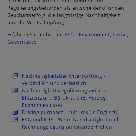
Aktivisten, Mitarbeitenden, Kunden und
r
s
e
Regulierungsbehörden als entscheidend für den
k
t
g
Geschäftserfolg, die langfristige Nachhaltigkeit
a
e
i
und die Wertschöpfung.
r
r
s
t
k
t
Erfahren Sie mehr hier:
ESG - Environment, Social,
e
a
e
Governance
g
r
r
e
t
k
ö
e
a
f
g
r
f
e
t
w
Nachhaltigkeitsberichterstattung -
n
ö
e
i
verbindlich und verlässlich
e
f
g
r
w
Nachhaltigkeitsregulierung zwischen
t
f
e
d
i
Effizienz und Bürokratie (E. Herzog,
n
ö
i
r
Economiesuisse)
e
f
n
d
w
Driving purposeful cultures (in Englisch)
t
f
e
i
i
w
ESG und IFRS - Wenn Nachhaltigkeit und
n
i
n
r
i
Rechnungslegung aufeinandertreffen
e
n
e
d
r