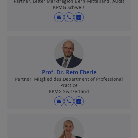
Partner, Leiter Marktregion Bern-Mittelland, Audit
KPMG Schweiz
mail
call
w
i
r
d
i
n
e
Prof. Dr. Reto Eberle
i
Partner, Mitglied des Department of Professional
n
Practice
e
KPMG Switzerland
r
n
mail
call
w
e
i
u
r
e
d
n
i