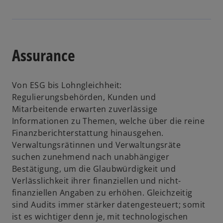
e
f
ö
n
i
i
d
t
n
f
e
n
n
i
e
f
u
e
e
n
t
n
e
r
i
e
e
Assurance
n
n
n
i
t
R
e
e
n
e
u
r
e
Von ESG bis Lohngleichheit:
g
e
n
r
Regulierungsbehörden, Kunden und
i
n
e
n
Mitarbeitende erwarten zuverlässige
s
R
u
e
Informationen zu Themen, welche über die reine
t
e
e
u
Finanzberichterstattung hinausgehen.
e
g
n
e
Verwaltungsrätinnen und Verwaltungsräte
r
i
R
n
suchen zunehmend nach unabhängiger
k
s
e
R
Bestätigung, um die Glaubwürdigkeit und
a
t
g
e
Verlässlichkeit ihrer finanziellen und nicht-
r
e
i
g
finanziellen Angaben zu erhöhen. Gleichzeitig
t
r
s
i
sind Audits immer stärker datengesteuert; somit
e
k
t
s
ist es wichtiger denn je, mit technologischen
g
a
e
t