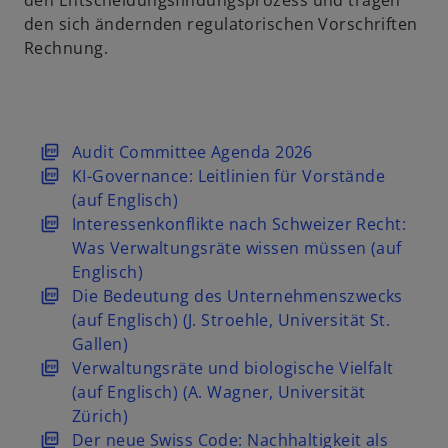
den Entscheidungsfindungsprozess und tragen
den sich ändernden regulatorischen Vorschriften
Rechnung.
w
Audit Committee Agenda 2026
i
w
KI-Governance: Leitlinien für Vorstände
r
i
(auf Englisch)
d
r
w
Interessenkonflikte nach Schweizer Recht:
i
d
i
Was Verwaltungsräte wissen müssen (auf
n
i
r
Englisch)
e
n
d
w
Die Bedeutung des Unternehmenszwecks
i
e
i
i
(auf Englisch) (J. Stroehle, Universität St.
n
i
n
r
Gallen)
e
n
e
d
w
Verwaltungsräte und biologische Vielfalt
r
e
i
i
i
(auf Englisch) (A. Wagner, Universität
n
r
n
n
r
Zürich)
e
n
e
e
d
w
Der neue Swiss Code: Nachhaltigkeit als