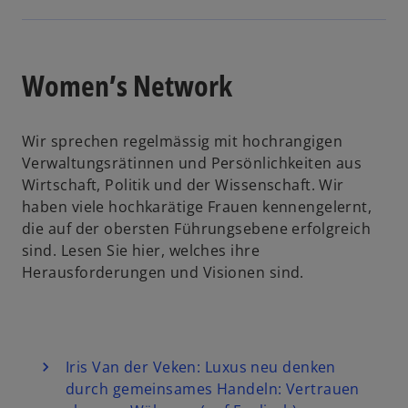
t
e
i
i
d
r
n
n
i
n
e
e
n
Women’s Network
e
r
i
e
u
n
n
i
e
e
e
n
Wir sprechen regelmässig mit hochrangigen
n
u
r
e
Verwaltungsrätinnen und Persönlichkeiten aus
R
e
n
r
Wirtschaft, Politik und der Wissenschaft. Wir
e
n
e
n
haben viele hochkarätige Frauen kennengelernt,
g
R
u
e
die auf der obersten Führungsebene erfolgreich
i
e
e
u
sind. Lesen Sie hier, welches ihre
s
g
n
e
Herausforderungen und Visionen sind.
t
i
R
n
e
s
e
R
r
t
g
e
k
e
i
g
a
r
s
i
Iris Van der Veken: Luxus neu denken
r
k
t
s
durch gemeinsames Handeln: Vertrauen