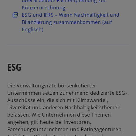
überarbeitete Fachempfehlung zur
f
e
e
n
r
Konzernrechnung
n
ö
g
e
d
w
ESG und IFRS – Wenn Nachhaltigkeit und
e
f
e
i
i
i
Bilanzierung zusammenkommen (auf
t
f
ö
n
n
r
Englisch)
n
f
e
e
d
e
f
r
i
i
t
n
n
n
n
e
e
e
e
ESG
t
u
r
i
e
n
n
n
e
e
Die Verwaltungsräte börsenkotierter
R
u
r
Unternehmen setzen zunehmend dedizierte ESG-
e
e
n
Ausschüsse ein, die sich mit Klimawandel,
g
n
e
Diversität und anderen Nachhaltigkeitsthemen
i
R
u
befassen. Wie Unternehmen diese Themen
s
e
e
angehen, gilt heute bei Investoren,
t
g
n
Forschungsunternehmen und Ratingagenturen,
e
i
R