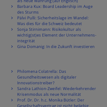
t
a
e
t
als neue Währung (auf Englisch)
e
r
r
e
Barbara Kux: Board Leadership im Auge
g
t
k
r
des Sturms
e
e
a
k
Pälvi Pulli: Sicherheitslage im Wandel:
ö
g
r
a
Was dies für die Schweiz bedeutet
f
e
t
r
Sonja Stirnimann: Risikokultur als
f
ö
e
t
wichtig(st)es Element der Unternehmens-
n
f
g
e
integrität
e
f
e
g
Gina Domanig: In die Zukunft investieren
t
n
ö
e
e
f
ö
t
f
f
n
f
Philomena Colatrella: Das
e
n
Gesundheitswesen als digitaler
t
e
Innovationstreiber?
t
Sandra Lathion-Zweifel: Wiederkehrender
Krisenmodus als neue Normalität
Prof. Dr. Dr. h.c. Monika Bütler: Der
Gesellschaftsvertrag ist nicht beliebig